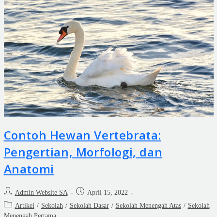
Contoh Hewan Vertebrata:
Pengertian, Morfologi, dan
Anatomi
Admin Website SA
April 15, 2022
Artikel
/
Sekolah
/
Sekolah Dasar
/
Sekolah Menengah Atas
/
Sekolah
Menengah Pertama