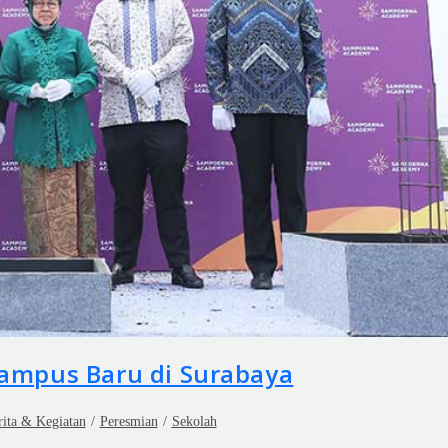
mpus Baru di Surabaya
rita & Kegiatan
/
Peresmian
/
Sekolah