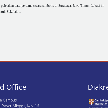
letakan batu pertama secara simbolis di Surabaya, Jawa Timur. Lokasi ini
ntul. Sekolah…
d Office
Diakr
ue Campus
ya Pasar Minggu, Kav. 16