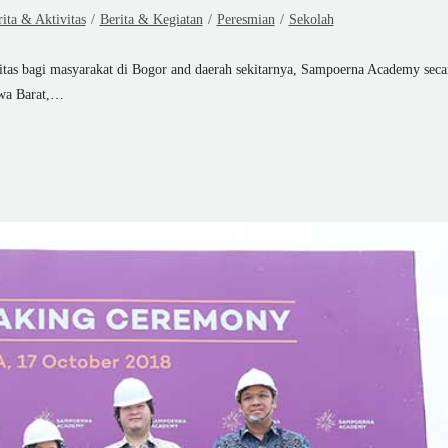
ita & Aktivitas
/
Berita & Kegiatan
/
Peresmian
/
Sekolah
itas bagi masyarakat di Bogor and daerah sekitarnya, Sampoerna Academy seca
awa Barat,…