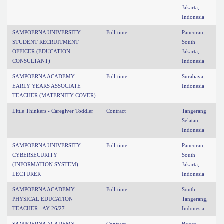
Jakarta,
Indonesia
SAMPOERNA UNIVERSITY -
Full-time
Pancoran,
STUDENT RECRUITMENT
South
OFFICER (EDUCATION
Jakarta,
CONSULTANT)
Indonesia
SAMPOERNA ACADEMY -
Full-time
Surabaya,
EARLY YEARS ASSOCIATE
Indonesia
TEACHER (MATERNITY COVER)
Little Thinkers - Caregiver Toddler
Contract
Tangerang
Selatan,
Indonesia
SAMPOERNA UNIVERSITY -
Full-time
Pancoran,
CYBERSECURITY
South
(INFORMATION SYSTEM)
Jakarta,
LECTURER
Indonesia
SAMPOERNA ACADEMY -
Full-time
South
PHYSICAL EDUCATION
Tangerang,
TEACHER - AY 26/27
Indonesia
SAMPOERNA ACADEMY -
Contract
Bogor,