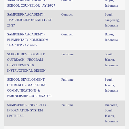
SCHOOL COUNSELOR - AY 26/27
Indonesia
SAMPOERNA ACADEMY -
Contract
South
TEACHER AIDE (NANNY) - AY
Tangerang,
26/27
Indonesia
SAMPOERNA ACADEMY -
Contract
Bogor,
ELEMENTARY HOMEROOM
Indonesia
TEACHER - AY 26/27
SCHOOL DEVELOPMENT
Full-time
South
OUTREACH - PROGRAM
Jakarta,
DEVELOPMENT &
Indonesia
INSTRUCTIONAL DESIGN
SCHOOL DEVELOPMENT
Full-time
South
OUTREACH - MARKETING
Jakarta,
COMMUNICATIONS &
Indonesia
PARTNERSHIP COORDINATOR
SAMPOERNA UNIVERSITY -
Full-time
Pancoran,
INFORMATION SYSTEM
South
LECTURER
Jakarta,
Indonesia