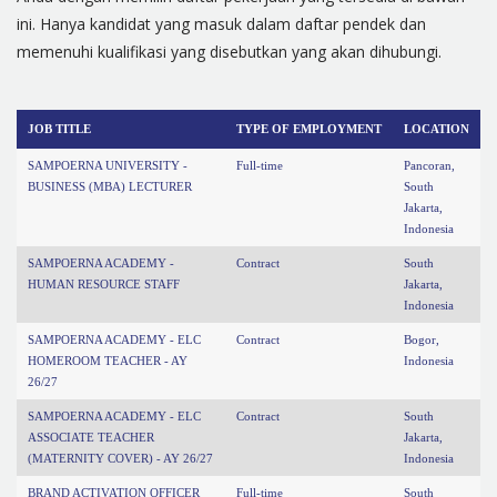
ini. Hanya kandidat yang masuk dalam daftar pendek dan
memenuhi kualifikasi yang disebutkan yang akan dihubungi.
JOB TITLE
TYPE OF EMPLOYMENT
LOCATION
SAMPOERNA UNIVERSITY -
Full-time
Pancoran,
BUSINESS (MBA) LECTURER
South
Jakarta,
Indonesia
SAMPOERNA ACADEMY -
Contract
South
HUMAN RESOURCE STAFF
Jakarta,
Indonesia
SAMPOERNA ACADEMY - ELC
Contract
Bogor,
HOMEROOM TEACHER - AY
Indonesia
26/27
SAMPOERNA ACADEMY - ELC
Contract
South
ASSOCIATE TEACHER
Jakarta,
(MATERNITY COVER) - AY 26/27
Indonesia
BRAND ACTIVATION OFFICER
Full-time
South