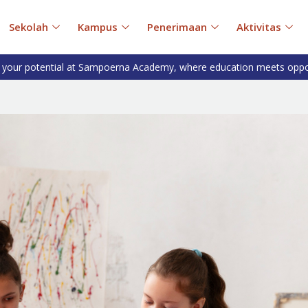
Sekolah
Kampus
Penerimaan
Aktivitas
 your potential at Sampoerna Academy, where education meets oppo