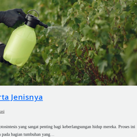
ta Jenisnya
asi
osintesis yang sangat penting bagi keberlangsungan hidup mereka. Proses ini
a pada bagian tumbuhan yang…