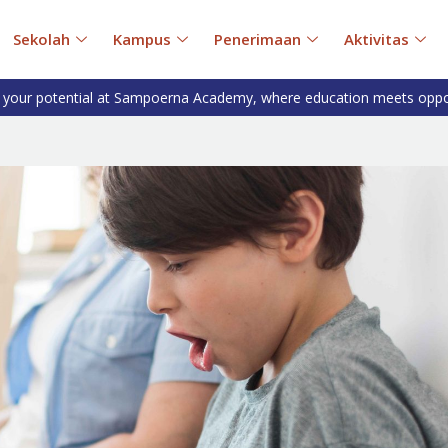
Sekolah
Kampus
Penerimaan
Aktivitas
 your potential at Sampoerna Academy, where education meets oppo