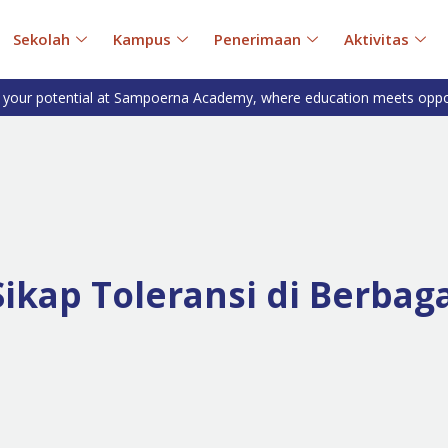
Sekolah
Kampus
Penerimaan
Aktivitas
 your potential at Sampoerna Academy, where education meets oppo
kap Toleransi di Berbaga