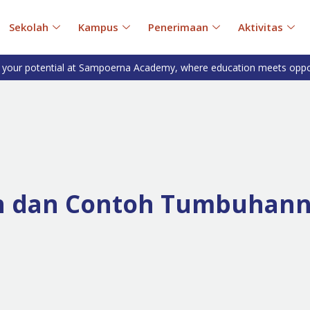
Sekolah
Kampus
Penerimaan
Aktivitas
 your potential at Sampoerna Academy, where education meets oppo
an dan Contoh Tumbuhan