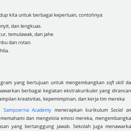
dup kita untuk berbagai keperluan, contohnya:
nyit, dan lengkuas.
ur, temulawak, dan jahe.
mbu dan rotan.
lia.
ogram yang bertujuan untuk mengembangkan
soft skill
da
enawarkan berbagai kegiatan ekstrakurikuler yang diranca
ilan kreativitas, kepemimpinan, dan kerja tim mereka
l,
Sampoerna Academy
menerapkan kurikulum
Social a
a memahami dan mengelola emosi mereka, mengembangk
usan yang bertanggung jawab. Sekolah juga menawark