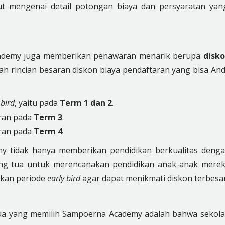
ut mengenai detail potongan biaya dan persyaratan yan
Academy juga memberikan penawaran menarik berupa
disk
lah rincian besaran diskon biaya pendaftaran yang bisa An
 bird
, yaitu pada
Term 1 dan 2
.
ran pada
Term 3
.
ran pada
Term 4
.
y tidak hanya memberikan pendidikan berkualitas deng
ang tua untuk merencanakan pendidikan anak-anak mere
tkan periode
early bird
agar dapat menikmati diskon terbesar
tua yang memilih Sampoerna Academy adalah bahwa sekol