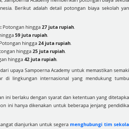
ya, Sampoerna Academy memberikan potongan biaya sekol
esia. Berikut adalah detail potongan biaya sekolah ya
:
Potongan hingga
27 juta rupiah
.
hingga
59 juta rupiah
.
Potongan hingga
24 juta rupiah
.
tongan hingga
25 juta rupiah
.
an hingga
42 juta rupiah
.
n dari upaya Sampoerna Academy untuk memastikan semak
ar di lingkungan internasional yang mendukung tumb
 ini berlaku dengan syarat dan ketentuan yang ditetapk
kon ini hanya dikenakan untuk beberapa jenjang pendidik
 sangat dianjurkan untuk segera
menghubungi tim sekol