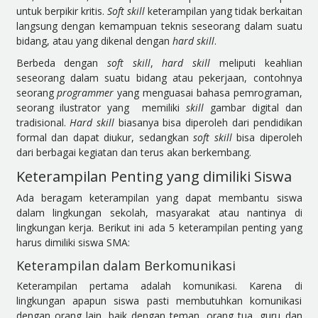
untuk berpikir kritis.
Soft skill
keterampilan yang tidak berkaitan
langsung dengan kemampuan teknis seseorang dalam suatu
bidang, atau yang dikenal dengan
hard skill
.
Berbeda dengan
soft skill
,
hard skill
meliputi keahlian
seseorang dalam suatu bidang atau pekerjaan, contohnya
seorang
programmer
yang menguasai bahasa pemrograman,
seorang ilustrator yang memiliki
skill
gambar digital dan
tradisional.
Hard skill
biasanya bisa diperoleh dari pendidikan
formal dan dapat diukur, sedangkan
soft skill
bisa diperoleh
dari berbagai kegiatan dan terus akan berkembang.
Keterampilan Penting yang dimiliki Siswa
Ada beragam keterampilan yang dapat membantu siswa
dalam lingkungan sekolah, masyarakat atau nantinya di
lingkungan kerja. Berikut ini ada 5 keterampilan penting yang
harus dimiliki siswa SMA:
Keterampilan dalam Berkomunikasi
Keterampilan pertama adalah komunikasi. Karena di
lingkungan apapun siswa pasti membutuhkan komunikasi
dengan orang lain, baik dengan teman, orang tua, guru dan