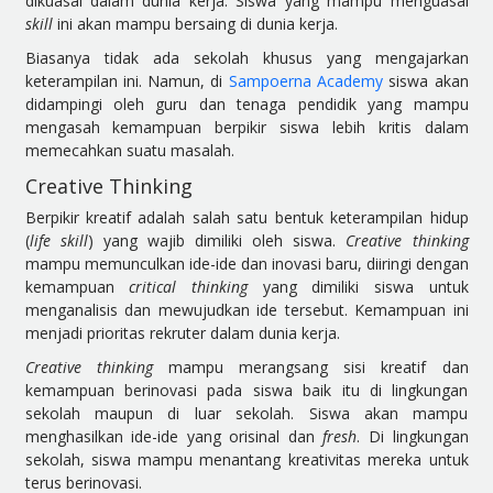
dikuasai dalam dunia kerja. Siswa yang mampu menguasai
skill
ini akan mampu bersaing di dunia kerja.
Biasanya tidak ada sekolah khusus yang mengajarkan
keterampilan ini. Namun, di
Sampoerna Academy
siswa akan
didampingi oleh guru dan tenaga pendidik yang mampu
mengasah kemampuan berpikir siswa lebih kritis dalam
memecahkan suatu masalah.
Creative Thinking
Berpikir kreatif adalah salah satu bentuk keterampilan hidup
(
life skill
) yang wajib dimiliki oleh siswa.
Creative thinking
mampu memunculkan ide-ide dan inovasi baru, diiringi dengan
kemampuan
critical thinking
yang dimiliki siswa untuk
menganalisis dan mewujudkan ide tersebut. Kemampuan ini
menjadi prioritas rekruter dalam dunia kerja.
Creative thinking
mampu merangsang sisi kreatif dan
kemampuan berinovasi pada siswa baik itu di lingkungan
sekolah maupun di luar sekolah. Siswa akan mampu
menghasilkan ide-ide yang orisinal dan
fresh
. Di lingkungan
sekolah, siswa mampu menantang kreativitas mereka untuk
terus berinovasi.