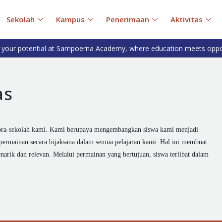
Sekolah
Kampus
Penerimaan
Aktivitas
 your potential at Sampoerna Academy, where education meets oppo
as
pra-sekolah kami. Kami berupaya mengembangkan siswa kami menjadi
ermainan secara bijaksana dalam semua pelajaran kami. Hal ini membuat
narik dan relevan. Melalui permainan yang bertujuan, siswa terlibat dalam