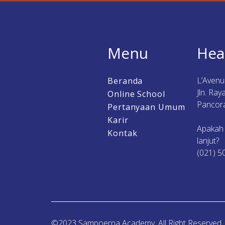
Menu
Hea
L’Aven
Beranda
Jln. Ra
Online School
Pancora
Pertanyaan Umum
Karir
Apakah
Kontak
lanjut?
(021) 5
©2023 Sampoerna Academy. All Right Reserved