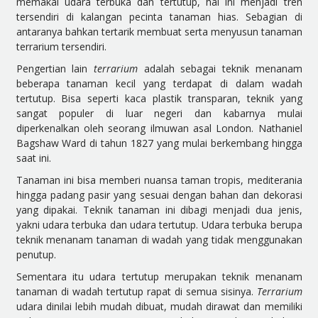
memakai udara terbuka dan tertutup, hal ini menjadi tren
tersendiri di kalangan pecinta tanaman hias. Sebagian di
antaranya bahkan tertarik membuat serta menyusun tanaman
terrarium tersendiri.
Pengertian lain
terrarium
adalah sebagai teknik menanam
beberapa tanaman kecil yang terdapat di dalam wadah
tertutup. Bisa seperti kaca plastik transparan, teknik yang
sangat populer di luar negeri dan kabarnya mulai
diperkenalkan oleh seorang ilmuwan asal London. Nathaniel
Bagshaw Ward di tahun 1827 yang mulai berkembang hingga
saat ini.
Tanaman ini
bisa memberi nuansa taman tropis, mediterania
hingga padang pasir yang sesuai dengan bahan dan dekorasi
yang dipakai. Teknik tanaman ini
dibagi menjadi dua jenis,
yakni
udara terbuka dan
udara tertutup. U
dara terbuka berupa
teknik menanam tanaman di wadah yang tidak menggunakan
penutup.
Sementara itu
udara tertutup merupakan teknik menanam
tanaman di wadah tertutup rapat di semua sisinya.
Terrarium
udara dinilai lebih mudah dibuat, mudah dirawat dan memiliki