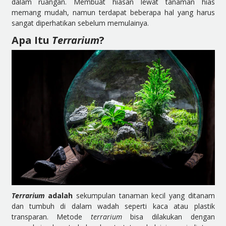
dalam ruangan. Membuat hiasan lewat tanaman hias
memang mudah, namun terdapat beberapa hal yang harus
sangat diperhatikan sebelum memulainya.
Apa Itu
Terrarium
?
Terrarium
adalah
sekumpulan tanaman kecil yang ditanam
dan tumbuh di dalam wadah seperti kaca atau plastik
transparan. Metode
terrarium
bisa dilakukan dengan