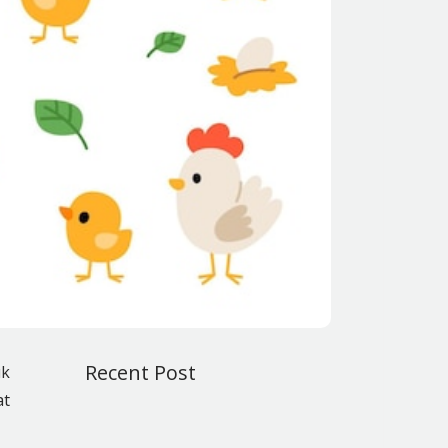
Recent Post
uk
at