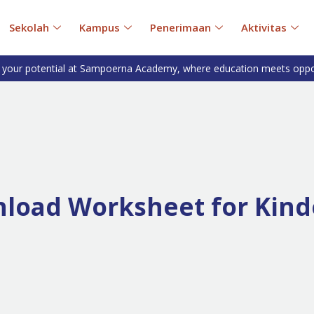
Sekolah
Kampus
Penerimaan
Aktivitas
 your potential at Sampoerna Academy, where education meets oppo
nload Worksheet for Kind