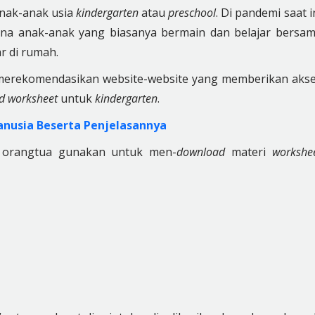
anak-anak usia
kindergarten
atau
preschool
. Di pandemi saat i
na anak-anak yang biasanya bermain dan belajar bersa
r di rumah.
n merekomendasikan website-website yang memberikan aks
d worksheet
untuk
kindergarten
.
anusia Beserta Penjelasannya
ra orangtua gunakan untuk men-
download
materi
workshe