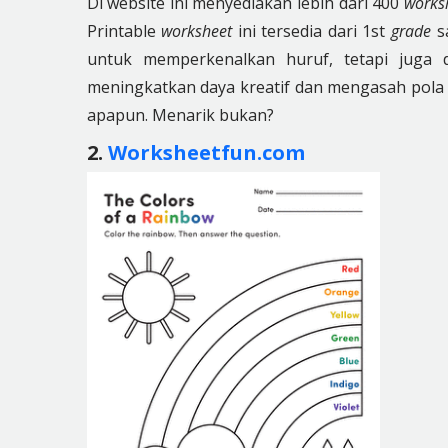
Di website ini menyediakan lebih dari 400
works
Printable
worksheet
ini tersedia dari 1st
grade
s
untuk memperkenalkan huruf, tetapi juga d
meningkatkan daya kreatif dan mengasah pola pi
apapun. Menarik bukan?
2.
Worksheetfun.com