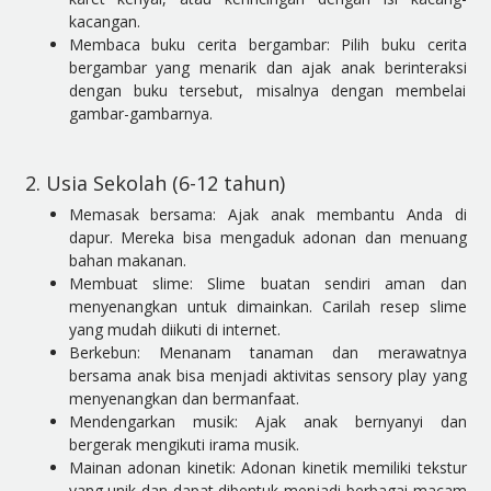
kacangan.
Membaca buku cerita bergambar: Pilih buku cerita
bergambar yang menarik dan ajak anak berinteraksi
dengan buku tersebut, misalnya dengan membelai
gambar-gambarnya.
2. Usia Sekolah (6-12 tahun)
Memasak bersama: Ajak anak membantu Anda di
dapur. Mereka bisa mengaduk adonan dan menuang
bahan makanan.
Membuat slime: Slime buatan sendiri aman dan
menyenangkan untuk dimainkan. Carilah resep slime
yang mudah diikuti di internet.
Berkebun: Menanam tanaman dan merawatnya
bersama anak bisa menjadi aktivitas sensory play yang
menyenangkan dan bermanfaat.
Mendengarkan musik: Ajak anak bernyanyi dan
bergerak mengikuti irama musik.
Mainan adonan kinetik: Adonan kinetik memiliki tekstur
yang unik dan dapat dibentuk menjadi berbagai macam