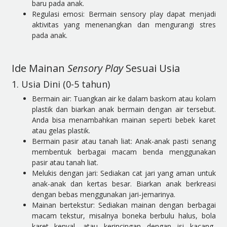
baru pada anak.
Regulasi emosi: Bermain sensory play dapat menjadi
aktivitas yang menenangkan dan mengurangi stres
pada anak.
Ide Mainan
Sensory Play
Sesuai Usia
1. Usia Dini (0-5 tahun)
Bermain air: Tuangkan air ke dalam baskom atau kolam
plastik dan biarkan anak bermain dengan air tersebut.
Anda bisa menambahkan mainan seperti bebek karet
atau gelas plastik.
Bermain pasir atau tanah liat: Anak-anak pasti senang
membentuk berbagai macam benda menggunakan
pasir atau tanah liat.
Melukis dengan jari: Sediakan cat jari yang aman untuk
anak-anak dan kertas besar. Biarkan anak berkreasi
dengan bebas menggunakan jari-jemarinya.
Mainan bertekstur: Sediakan mainan dengan berbagai
macam tekstur, misalnya boneka berbulu halus, bola
karet kenyal, atau kerincingan dengan isi kacang-