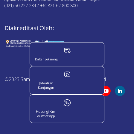
(021) 50 222 234 / +62821 62 800 800
Diakreditasi Oleh:
Daftar Sekarang
©2023 Sampoerna Academy. All Right Reserved
Jadwalkan
Kunjungan
Hubungi Kami
di Whatsapp