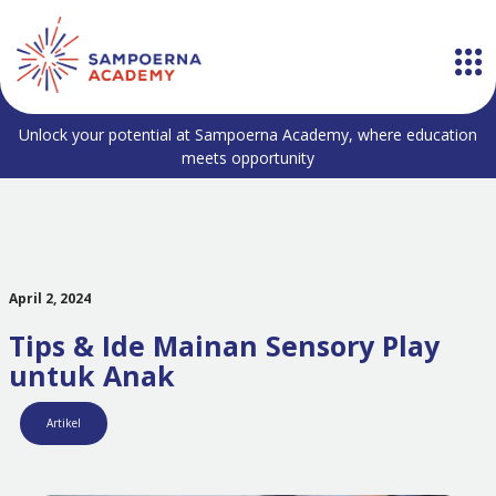
Unlock your potential at Sampoerna Academy, where education
meets opportunity
April 2, 2024
Tips & Ide Mainan Sensory Play
untuk Anak
Artikel