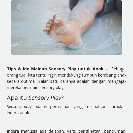
Tips & Ide Mainan Sensory Play untuk Anak –
Sebagai
orang tua, kita tentu ingin mendukung tumbuh kembang anak
secara optimal. Salah satu caranya adalah dengan mengajak
mereka bermain sensory play.
Apa itu
Sensory Play
?
Sensory play
adalah permainan yang melibatkan stimulasi
indera anak.
Indera manusia ada delapan, yaitu penglihatan, penciuman,