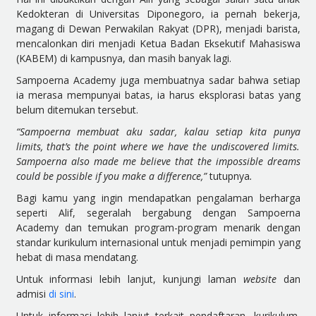
Kedokteran di Universitas Diponegoro, ia pernah bekerja,
magang di Dewan Perwakilan Rakyat (DPR), menjadi barista,
mencalonkan diri menjadi Ketua Badan Eksekutif Mahasiswa
(KABEM) di kampusnya, dan masih banyak lagi.
Sampoerna Academy juga membuatnya sadar bahwa setiap
ia merasa mempunyai batas, ia harus eksplorasi batas yang
belum ditemukan tersebut.
“Sampoerna membuat aku sadar, kalau setiap kita punya
limits, that’s the point where we have the undiscovered limits.
Sampoerna also made me believe that the impossible dreams
could be possible if you make a difference,”
tutupnya
.
Bagi kamu yang ingin mendapatkan pengalaman berharga
seperti Alif, segeralah bergabung dengan Sampoerna
Academy dan temukan program-program menarik dengan
standar kurikulum internasional untuk menjadi pemimpin yang
hebat di masa mendatang.
Untuk informasi lebih lanjut, kunjungi laman
website
dan
admisi
di sini
.
Untuk informasi lebih lanjut terkait pendaftaran, kurikulum,