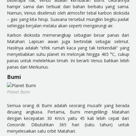
beberapa hal, Venus adalah kembaran Bumi. Ukurannya
hampir sama dan terbuat dari bahan berbatu yang sama.
Namun, Venus diselimuti oleh atmosfer tebal karbon dioksida
– gas yang kita hirup. Suasana tersebut mungkin begitu padat
sehingga berjalan melalui akan seperti mengarungi air.
Karbon dioksida memerangkap sebagian besar panas dari
Matahari. Lapisan awan juga bertindak sebagai selimut.
Hasilnya adalah “efek rumah kaca yang tak terkendali” yang
menyebabkan suhu planet ini melonjak hingga 465 °C, cukup
panas untuk melelehkan timah. Ini berarti Venus bahkan lebih
panas dari Merkurius.
Bumi
Planet Bumi
Semua orang di Bumi adalah seorang musafir yang berada
diruang angkasa. Pertama, Bumi mengelilingi Matahari
dengan kecepatan 30 Km/s yaitu 45 kali lebih cepat dari
Concorde
. Dibutuhkan 365 hari (satu tahun) untuk
menyelesaikan satu orbit Matahari.