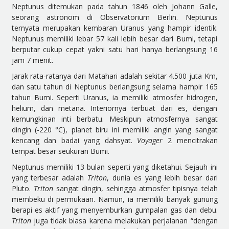
Neptunus ditemukan pada tahun 1846 oleh Johann Galle,
seorang astronom di Observatorium Berlin. Neptunus
ternyata merupakan kembaran Uranus yang hampir identik.
Neptunus memiliki lebar 57 kali lebih besar dari Bumi, tetapi
berputar cukup cepat yakni satu hari hanya berlangsung 16
jam 7 menit.
Jarak rata-ratanya dari Matahari adalah sekitar 4.500 juta Km,
dan satu tahun di Neptunus berlangsung selama hampir 165
tahun Bumi. Seperti Uranus, ia memiliki atmosfer hidrogen,
helium, dan metana. Interiornya terbuat dari es, dengan
kemungkinan inti berbatu. Meskipun atmosfernya sangat
dingin (-220 °C), planet biru ini memiliki angin yang sangat
kencang dan badai yang dahsyat.
Voyager
2 mencitrakan
tempat besar seukuran Bumi.
Neptunus memiliki 13 bulan seperti yang diketahui. Sejauh ini
yang terbesar adalah
Triton
, dunia es yang lebih besar dari
Pluto.
Triton
sangat dingin, sehingga atmosfer tipisnya telah
membeku di permukaan. Namun, ia memiliki banyak gunung
berapi es aktif yang menyemburkan gumpalan gas dan debu.
Triton
juga tidak biasa karena melakukan perjalanan “dengan