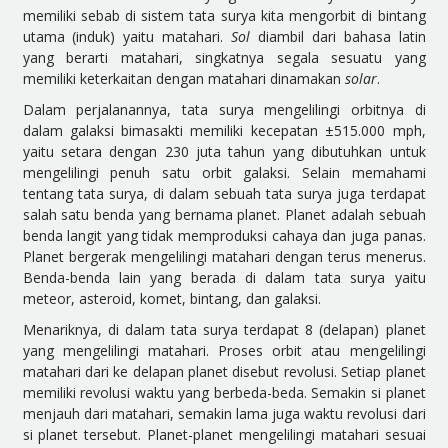
memiliki sebab di sistem tata surya kita mengorbit di bintang
utama (induk) yaitu matahari.
Sol
diambil dari bahasa latin
yang berarti matahari, singkatnya segala sesuatu yang
memiliki keterkaitan dengan matahari dinamakan
solar
.
Dalam perjalanannya, tata surya mengelilingi orbitnya di
dalam galaksi bimasakti memiliki kecepatan ±515.000 mph,
yaitu setara dengan 230 juta tahun yang dibutuhkan untuk
mengelilingi penuh satu orbit galaksi. Selain memahami
tentang tata surya, di dalam sebuah tata surya juga terdapat
salah satu benda yang bernama planet. Planet adalah sebuah
benda langit yang tidak memproduksi cahaya dan juga panas.
Planet bergerak mengelilingi matahari dengan terus menerus.
Benda-benda lain yang berada di dalam tata surya yaitu
meteor, asteroid, komet, bintang, dan galaksi.
Menariknya, di dalam tata surya terdapat 8 (delapan) planet
yang mengelilingi matahari. Proses orbit atau mengelilingi
matahari dari ke delapan planet disebut revolusi. Setiap planet
memiliki revolusi waktu yang berbeda-beda. Semakin si planet
menjauh dari matahari, semakin lama juga waktu revolusi dari
si planet tersebut. Planet-planet mengelilingi matahari sesuai