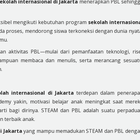
ekolah internasional di Jakarta
menerapkan PBL sehing
ksibel mengikuti kebutuhan program
sekolah internasion
a proses, mendorong siswa terkoneksi dengan dunia nyat
lmu.
n aktivitas PBL—mulai dari pemanfaatan teknologi, ris
emampuan membaca dan menulis, serta merancang sesuat
.
lah internasional di Jakarta
terdepan dalam penerap
emy yakin, motivasi belajar anak meningkat saat mere
rti bagi dirinya. STEAM dan PBL adalah suatu perpadu
terbaik anak.
di Jakarta
yang mampu memadukan STEAM dan PBL deng