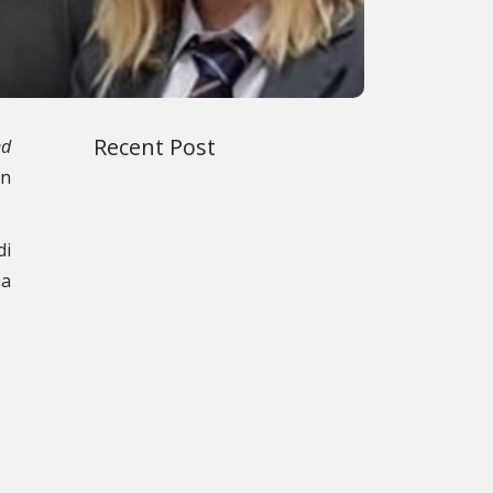
Recent Post
ed
an
di
na