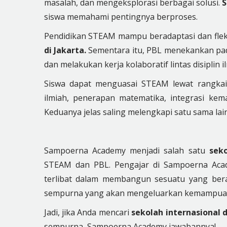
masalah, dan mengeksplorasi berbagai solusi.
S
siswa memahami pentingnya berproses.
Pendidikan STEAM mampu beradaptasi dan fle
di Jakarta.
Sementara itu, PBL menekankan pad
dan melakukan kerja kolaboratif lintas disiplin i
Siswa dapat menguasai STEAM lewat rangkaia
ilmiah, penerapan matematika, integrasi k
Keduanya jelas saling melengkapi satu sama lain
Sampoerna Academy menjadi salah satu
seko
STEAM dan PBL. Pengajar di Sampoerna Acad
terlibat dalam membangun sesuatu yang bera
sempurna yang akan mengeluarkan kemampuan 
Jadi, jika Anda mencari
sekolah internasional 
sempurna, Sampoerna Academy jawabannya!