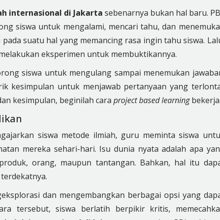
h internasional di Jakarta
sebenarnya bukan hal baru. P
ong siswa untuk mengalami, mencari tahu, dan menemuk
i pada suatu hal yang memancing rasa ingin tahu siswa. Lal
 melakukan eksperimen untuk membuktikannya.
dorong siswa untuk mengulang sampai menemukan jawaba
rik kesimpulan untuk menjawab pertanyaan yang terlont
dan kesimpulan, beginilah cara
project based learning
bekerja
dikan
gajarkan siswa metode ilmiah, guru meminta siswa unt
atan mereka sehari-hari. Isu dunia nyata adalah apa ya
, produk, orang, maupun tantangan. Bahkan, hal itu dap
 terdekatnya.
eksplorasi dan mengembangkan berbagai opsi yang dap
a tersebut, siswa berlatih berpikir kritis, memecahk