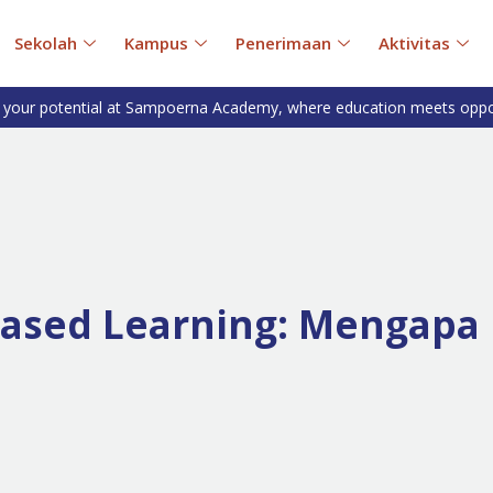
Sekolah
Kampus
Penerimaan
Aktivitas
 your potential at Sampoerna Academy, where education meets oppo
Based Learning: Mengapa