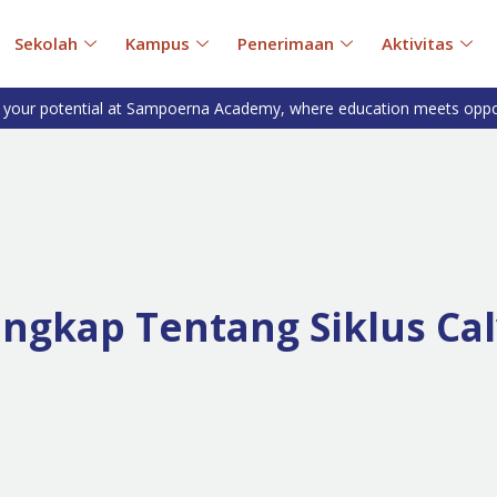
Sekolah
Kampus
Penerimaan
Aktivitas
 your potential at Sampoerna Academy, where education meets oppo
ngkap Tentang Siklus Cal