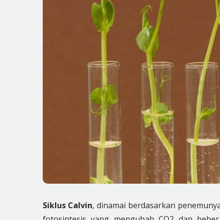
Siklus Calvin
, dinamai berdasarkan penemunya 
fotosintesis yang mengubah CO2 dan bebera