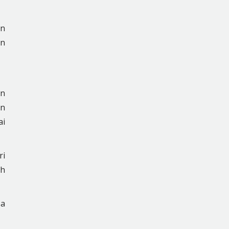
an
an
an
an
ai
ri
eh
sa