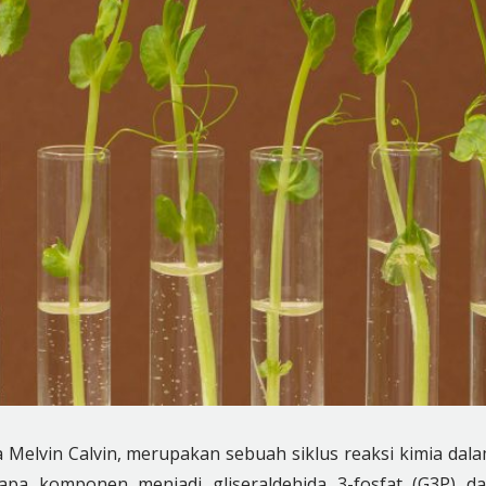
Melvin Calvin, merupakan sebuah siklus reaksi kimia dal
pa komponen menjadi gliseraldehida 3-fosfat (G3P) d