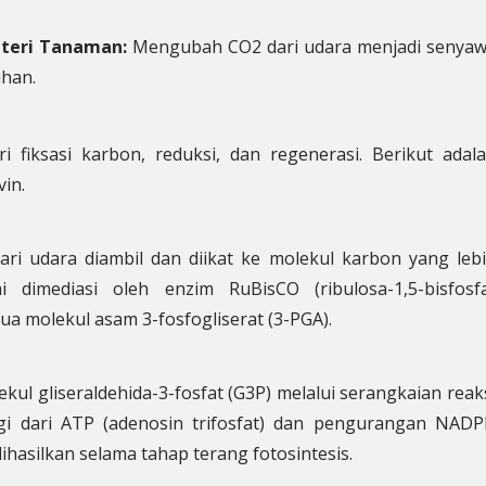
teri Tanaman:
Mengubah CO2 dari udara menjadi senya
han.
ri fiksasi karbon, reduksi, dan regenerasi. Berikut adal
vin.
ari udara diambil dan diikat ke molekul karbon yang leb
ni dimediasi oleh enzim RuBisCO (ribulosa-1,5-bisfosf
a molekul asam 3-fosfogliserat (3-PGA).
kul gliseraldehida-3-fosfat (G3P) melalui serangkaian reak
rgi dari ATP (adenosin trifosfat) dan pengurangan NAD
dihasilkan selama tahap terang fotosintesis.