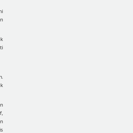
ni
an
uk
ti
n.
uk
in
f,
an
is