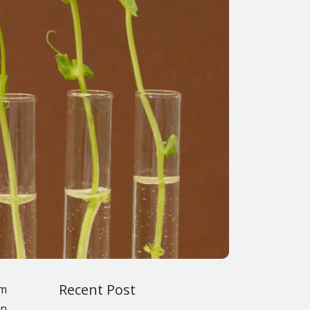
Recent Post
am
an