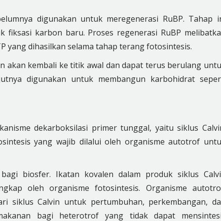
ebelumnya digunakan untuk meregenerasi RuBP. Tahap i
k fiksasi karbon baru. Proses regenerasi RuBP melibatk
yang dihasilkan selama tahap terang fotosintesis.
vin akan kembali ke titik awal dan dapat terus berulang unt
jutnya digunakan untuk membangun karbohidrat seper
nisme dekarboksilasi primer tunggal, yaitu siklus Calvi
osintesis yang wajib dilalui oleh organisme autotrof unt
bagi biosfer. Ikatan kovalen dalam produk siklus Calv
ngkap oleh organisme fotosintesis. Organisme autotro
i siklus Calvin untuk pertumbuhan, perkembangan, d
akanan bagi heterotrof yang tidak dapat mensintes