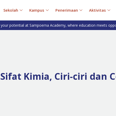
Sekolah
Kampus
Penerimaan
Aktivitas
 your potential at Sampoerna Academy, where education meets oppo
ifat Kimia, Ciri-ciri dan