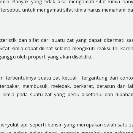
mia. Banyak yang tidak bisa mengamati sifat kimia han
tersebut. untuk mengamati sifat kimia harus memahami d
eristik dan sifat dari suatu zat yang dapat dicermati sa
fat kimia dapat dilihat selama mengikuti reaksi. Ini kare
nggu oleh properti yang akan diselidiki.
n terbentuknya suatu zat kecuali tergantung dari cont
h terbakar, membusuk, meledak, berkarat, beracun dan la
t kimia pada suatu zat yang perlu diketahui dan dipaha
enyulut api, seperti bensin yang merupakan salah satu z