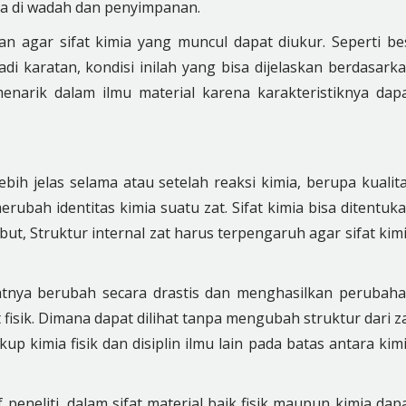
da di wadah dan penyimpanan.
an agar sifat kimia yang muncul dapat diukur. Seperti be
i karatan, kondisi inilah yang bisa dijelaskan berdasark
menarik dalam ilmu material karena karakteristiknya dap
ebih jelas selama atau setelah reaksi kimia, berupa kualit
ubah identitas kimia suatu zat. Sifat kimia bisa ditentuk
t, Struktur internal zat harus terpengaruh agar sifat kim
fatnya berubah secara drastis dan menghasilkan perubah
t fisik. Dimana dapat dilihat tanpa mengubah struktur dari z
p kimia fisik dan disiplin ilmu lain pada batas antara kim
eneliti, dalam sifat material baik fisik maupun kimia dap