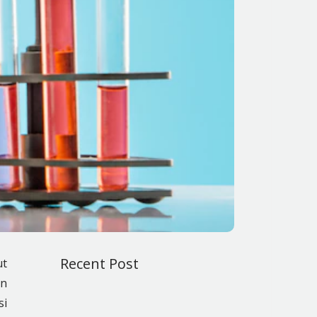
Recent Post
ut
an
si