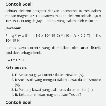
Contoh Soal:
Sebuah elektron bergerak dengan kecepatan 10 m/s dalam
medan magnet 0,5 T. Besarnya muatan elektron adalah -1,6 x
10^-19 C. Hitunglah gaya Lorentz yang dialami oleh elektron!
Jawaban:
F = q * (v x B) = (-1,6 x 10^-19 C) * (10 m/s x 0,5 T) = -8 x
10^-19 N
Rumus gaya Lorentz yang ditimbulkan oleh
arus listrik
dituliskan sebagai berikut:
F = I * L * B
Keterangan:
F:
Besarnya gaya Lorentz dalam Newton (N).
I:
Arus listrik yang mengalir dalam kawat dalam Ampere
(A).
L:
Panjang kawat yang dialiri arus dalam meter (m).
B:
Kekuatan medan magnet dalam Tesla (T).
Contoh Soal