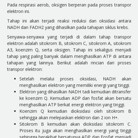
Pada respirasi aerob, oksigen berperan pada proses
transpor
elektron ini.
Tahap ini akan terjadi reaksi reduksi dan oksidasi antara
NADH dan FADH2 yang dihasilkan pada tahapan siklus krebs.
Senyawa-senyawa yang terjadi di dalam tahap transpor
elektron adalah sitokrom B, sitokrom C, sitokrom A, sitokrom
A3, koenzim Q, serta oksigen.
Tahap ini sekaligus menjadi
tahap yang paling banyak dalam menghasilkan ATP di antara
tahapan yang lainnya.
Berikut adalah rincian dari proses
transpor elektron:
Setelah melalui proses oksidasi, NADH akan
menghasilkan elektron yang memiliki energi yang tinggi.
Elektron yang dihasilkan NADH tadi kemudian ditransfer
ke koenzim Q. Kemudian ADP dan fosfat akan bersatu
menghasilkan ATP berkat energi elektron yang tinggi.
Koenzim Q kemudian dioksidasi oleh sitokrom B
sehingga akan melepaskan elektron dan 2 ion H+.
Sitokrom B kemudian akan dioksidasi sitokrom C.
Proses itu juga akan menghasilkan energi yang tinggi
sehingga berakibat bersatunya ADP dan Fosfat menjadi