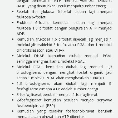
dengan pemecahan ATP menjadi Adenosin Difosfat
(ADP) yang dibutuhkan untuk menjadi sumber energi.
Setelah itu, glukosa 6-fosfat diubah lagi menjadi
fruktosa 6-fosfat.
Fruktosa 6-fosfat kemudian diubah lagi menjadi
fruktosa 1,6 bifosfat dengan penguraian ATP menjadi
ADP.
Kemudian, fruktosa 1,6 difosfat dipecah lagi menjadi 1
molekul gliseraldehid 3-fosfat atau PGAL dan 1 molekul
dihidroksiaseton atau DHAP.
Molekul DHAP kemudian diubah menjadi PGAL
sehingga menghasilkan 2 molekul PGAL.
Molekul PGAL kemudian diubah lagi menjadi 1,3
bifosfogliserat dengan mengikat fosfat organik. Jadi
setiap 1 molekul PGAL akan menghasilkan 1 NADH.
1,3 bifosfogliserat akan diubah lagi menjadi 3-
fosfogliserat dimana ATP adalah sumber energi.
3-fosfogliserat berubah menjadi 2-fosfogliserat.
2-fosfogliserat kemudian berubah menjadi senyawa
fosfoenolpiruvat (PEP)
Kemudian yang terakhir fosfoenolpiruvat berubah
menjadi asam piruvat dan ATP dibentuk.