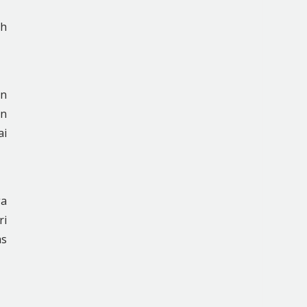
ah
an
an
ai
ga
ri
as