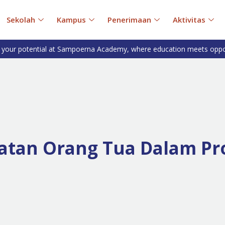
Sekolah
Kampus
Penerimaan
Aktivitas
 your potential at Sampoerna Academy, where education meets oppo
atan Orang Tua Dalam Pro