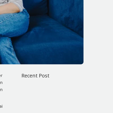
Recent Post
er
an
an
ai