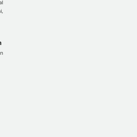
al
i,
h
an