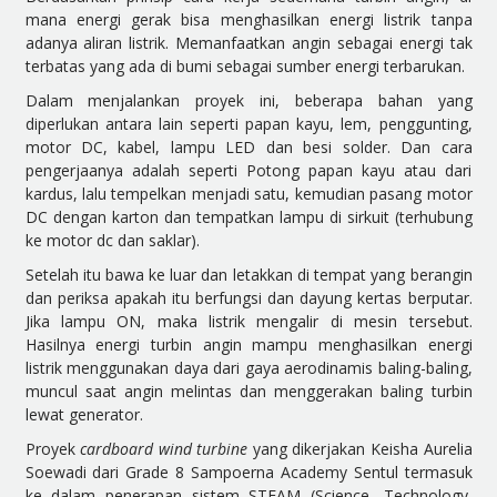
mana energi gerak bisa menghasilkan energi listrik tanpa
adanya aliran listrik. Memanfaatkan angin sebagai energi tak
terbatas yang ada di bumi sebagai sumber energi terbarukan.
Dalam menjalankan proyek ini, beberapa bahan yang
diperlukan antara lain seperti papan kayu, lem, penggunting,
motor DC, kabel, lampu LED dan besi solder. Dan cara
pengerjaanya adalah seperti Potong papan kayu atau dari
kardus, lalu tempelkan menjadi satu, kemudian pasang motor
DC dengan karton dan tempatkan lampu di sirkuit (terhubung
ke motor dc dan saklar).
Setelah itu bawa ke luar dan letakkan di tempat yang berangin
dan periksa apakah itu berfungsi dan dayung kertas berputar.
Jika lampu ON, maka listrik mengalir di mesin tersebut.
Hasilnya energi turbin angin mampu menghasilkan energi
listrik menggunakan daya dari gaya aerodinamis baling-baling,
muncul saat angin melintas dan menggerakan baling turbin
lewat generator.
Proyek
cardboard wind turbine
yang dikerjakan Keisha Aurelia
Soewadi dari Grade 8 Sampoerna Academy Sentul termasuk
ke dalam penerapan sistem STEAM (Science, Technology,