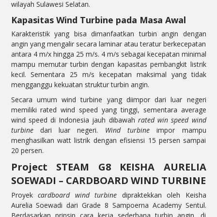
wilayah Sulawesi Selatan.
Kapasitas Wind Turbine pada Masa Awal
Karakteristik yang bisa dimanfaatkan turbin angin dengan
angin yang mengalir secara laminar atau teratur berkecepatan
antara 4 m/x hingga 25 m/s. 4 m/s sebagai kecepatan minimal
mampu memutar turbin dengan kapasitas pembangkit listrik
kecil. Sementara 25 m/s kecepatan maksimal yang tidak
mengganggu kekuatan struktur turbin angin.
Secara umum wind turbine yang diimpor dari luar negeri
memiliki rated wind speed yang tinggi, sementara average
wind speed di Indonesia jauh dibawah
rated win speed wind
turbine
dari luar negeri.
Wind turbine
impor mampu
menghasilkan watt listrik dengan efisiensi 15 persen sampai
20 persen.
Project STEAM G8 KEISHA AURELIA
SOEWADI – CARDBOARD WIND TURBINE
Proyek
cardboard wind turbine
dipraktekkan oleh Keisha
Aurelia Soewadi dari Grade 8 Sampoerna Academy Sentul.
Berdasarkan prinsip cara kerja sederhana turbin angin, di