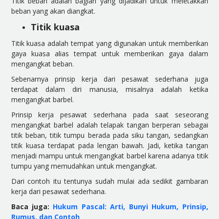
Titik beban adalah bagian yang dijadikan untuk meletakkan
beban yang akan diangkat.
Titik kuasa
Titik kuasa adalah tempat yang digunakan untuk memberikan
gaya kuasa alias tempat untuk memberikan gaya dalam
mengangkat beban.
Sebenarnya prinsip kerja dari pesawat sederhana juga
terdapat dalam diri manusia, misalnya adalah ketika
mengangkat barbel.
Prinsip kerja pesawat sederhana pada saat seseorang
mengangkat barbel adalah telapak tangan berperan sebagai
titik beban, titik tumpu berada pada siku tangan, sedangkan
titik kuasa terdapat pada lengan bawah. Jadi, ketika tangan
menjadi mampu untuk mengangkat barbel karena adanya titik
tumpu yang memudahkan untuk mengangkat.
Dari contoh itu tentunya sudah mulai ada sedikit gambaran
kerja dari pesawat sederhana.
Baca juga:
Hukum Pascal: Arti, Bunyi Hukum, Prinsip,
Rumus, dan Contoh