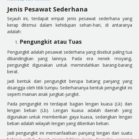
Jenis Pesawat Sederhana
Sejauh ini, terdapat empat jenis pesawat sederhana yang
kerap ditemui dalam kehidupan sehari-hari, di antaranya
adalah:
Pengungkit atau Tuas
Pengungkit adalah pesawat sederhana yang disebut paling tua
dibandingkan yang lainnya. Pada era nenek moyang,
pengungkit digunakan untuk memindahkan barang-barang
berat.
Jadi bentuk dari pengungkit berupa batang panjang yang
disangga oleh titik tumpu. Sederhananya bentuk pengungkit ini
seperti mainan anak jungkat-jungkit.
Pada pengungkit ini terdapat bagian lengan kuasa (Lk) dan
lengan beban (Lb). Lengan kuasa adalah daerah yang
digunakan untuk memberikan gaya kuasa, sedangkan lengan
beban adalah wilayah lengan yang diberikan beban.
Jadi pengungkit ini memanfaatkan panjang lengan dari suatu