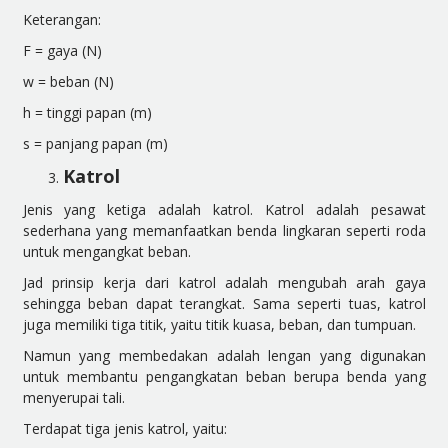
Keterangan:
F = gaya (N)
w = beban (N)
h = tinggi papan (m)
s = panjang papan (m)
Katrol
Jenis yang ketiga adalah katrol. Katrol adalah pesawat
sederhana yang memanfaatkan benda lingkaran seperti roda
untuk mengangkat beban.
Jad prinsip kerja dari katrol adalah mengubah arah gaya
sehingga beban dapat terangkat. Sama seperti tuas, katrol
juga memiliki tiga titik, yaitu titik kuasa, beban, dan tumpuan.
Namun yang membedakan adalah lengan yang digunakan
untuk membantu pengangkatan beban berupa benda yang
menyerupai tali.
Terdapat tiga jenis katrol, yaitu: