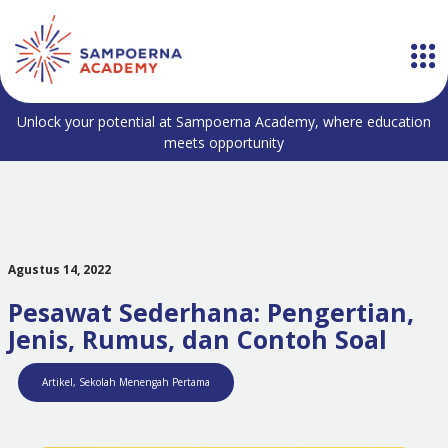
Unlock your potential at Sampoerna Academy, where education
meets opportunity
Agustus 14, 2022
Pesawat Sederhana: Pengertian,
Jenis, Rumus, dan Contoh Soal
Artikel
,
Sekolah Menengah Pertama