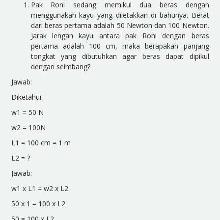
Pak Roni sedang memikul dua beras dengan
menggunakan kayu yang diletakkan di bahunya. Berat
dari beras pertama adalah 50 Newton dan 100 Newton.
Jarak lengan kayu antara pak Roni dengan beras
pertama adalah 100 cm, maka berapakah panjang
tongkat yang dibutuhkan agar beras dapat dipikul
dengan seimbang?
Jawab:
Diketahui:
w1 = 50 N
w2 = 100N
L1 = 100 cm = 1 m
L2 = ?
Jawab:
w1 x L1 = w2 x L2
50 x 1 = 100 x L2
50 = 100 x L2