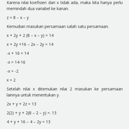
Karena nilai
koefisien
dari x tidak ada, maka kita hanya perlu
memindah dua variabel ke kanan.
z = 8 – x – y
Kemudian masukan persamaan salah satu persamaan.
x + 2y + 2 (8 – x – y) = 14
x + 2y +16 – 2x – 2y = 14
-x + 16 = 14
-x = 14-16
-x = -2
x = 2
Setelah nilai x ditemukan nilai 2 masukan ke persamaan
lainnya untuk menentukan y.
2x + y + 2z = 13
2(2) + y + 2(8 – 2 – y) =. 13
4 + y + 16 – 4 – 2y = 13