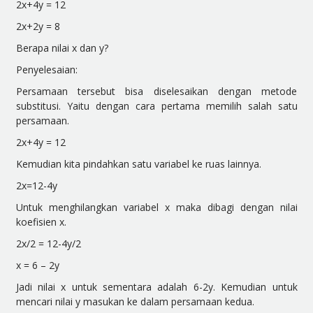
2x+4y = 12
2x+2y = 8
Berapa nilai x dan y?
Penyelesaian:
Persamaan tersebut bisa diselesaikan dengan metode
substitusi. Yaitu dengan cara pertama memilih salah satu
persamaan.
2x+4y = 12
Kemudian kita pindahkan satu variabel ke ruas lainnya.
2x=12-4y
Untuk menghilangkan variabel x maka dibagi dengan nilai
koefisien x.
2x/2 = 12-4y/2
x = 6 – 2y
Jadi nilai x untuk sementara adalah 6-2y. Kemudian untuk
mencari nilai y masukan ke dalam persamaan kedua.