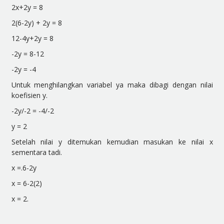
2x+2y = 8
2(6-2y) + 2y = 8
12-4y+2y = 8
-2y = 8-12
-2y = -4
Untuk menghilangkan variabel ya maka dibagi dengan nilai
koefisien y.
-2y/-2 = -4/-2
y = 2
Setelah nilai y ditemukan kemudian masukan ke nilai x
sementara tadi.
x =.6-2y
x = 6-2(2)
x = 2.