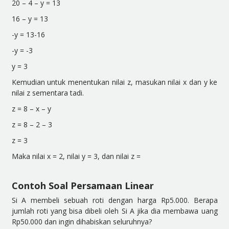
20 – 4 – y = 13
16 – y = 13
-y = 13-16
-y = -3
y = 3
Kemudian untuk menentukan nilai z, masukan nilai x dan y ke
nilai z sementara tadi.
z = 8 – x – y
z = 8 – 2 – 3
z = 3
Maka nilai x = 2, nilai y = 3, dan nilai z =
Contoh Soal Persamaan Linear
Si A membeli sebuah roti dengan harga Rp5.000. Berapa
jumlah roti yang bisa dibeli oleh Si A jika dia membawa uang
Rp50.000 dan ingin dihabiskan seluruhnya?