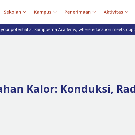
Sekolah
Kampus
Penerimaan
Aktivitas
 your potential at Sampoerna Academy, where education meets oppo
an Kalor: Konduksi, Radi