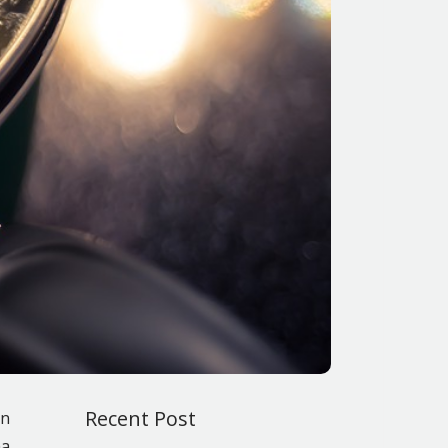
Recent Post
an
na