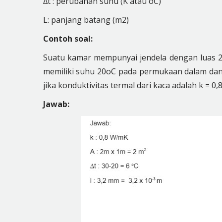
∆t :
perubahan
suhu (K atau
o
C)
L: panjang batang (m
2
)
Contoh soal:
Suatu kamar mempunyai jendela dengan luas 2
memiliki suhu 20
o
C pada permukaan dalam dan
jika
konduktivitas
termal dari kaca adalah k = 0
Jawab: