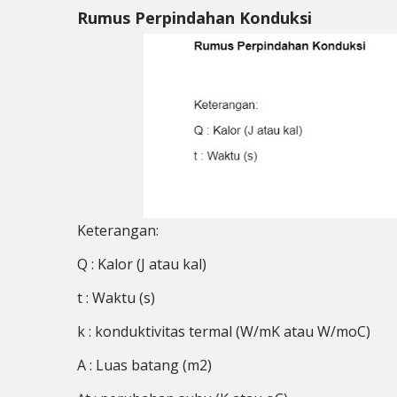
Rumus Perpindahan Konduksi
Keterangan:
Q : Kalor (J atau kal)
t : Waktu (s)
k : konduktivitas termal (W/mK atau W/m
o
C)
A : Luas batang (m
2
)