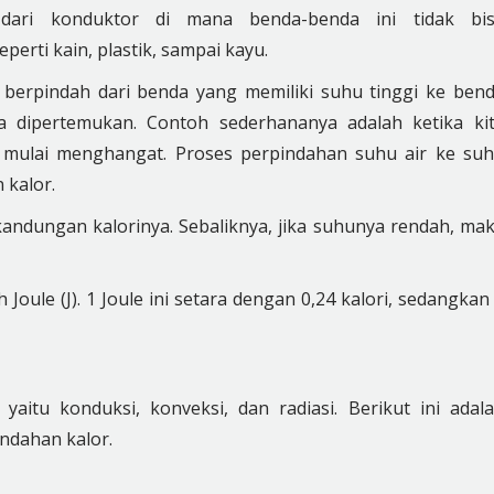
 dari konduktor di mana benda-benda ini tidak bi
erti kain, plastik, sampai kayu.
 berpindah dari benda yang memiliki suhu tinggi ke ben
a dipertemukan. Contoh sederhananya adalah ketika ki
mulai menghangat. Proses perpindahan suhu air ke su
 kalor.
a kandungan
kalorinya
. Sebaliknya, jika suhunya rendah, ma
Joule (J). 1 Joule ini setara dengan 0,24 kalori, sedangkan
 yaitu konduksi, konveksi, dan radiasi. Berikut ini
adal
ndahan kalor.