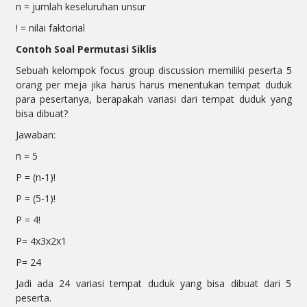
n = jumlah keseluruhan unsur
! = nilai faktorial
Contoh Soal Permutasi Siklis
Sebuah kelompok
focus group discussion
memiliki peserta 5
orang per meja jika harus harus menentukan tempat duduk
para pesertanya, berapakah variasi dari tempat duduk yang
bisa dibuat?
Jawaban:
n = 5
P = (n-1)!
P = (5-1)!
P = 4!
P= 4x3x2x1
P= 24
Jadi ada 24 variasi tempat duduk yang bisa dibuat dari 5
peserta.