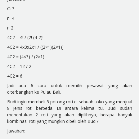
C: ?
n: 4
r: 2
4
C
2
= 4! / (2! (4-2)!
4
C
2
= 4x3x2x1 / ((2×1)(2×1))
4
C
2
= (4×3) / (2×1)
4
C
2
= 12 / 2
4
C
2
= 6
Jadi ada 6 cara untuk memilih pesawat yang akan
diterbangkan ke Pulau Bali.
Budi ingin membeli 5 potong roti di sebuah toko yang menjual
8 jenis roti berbeda. Di antara kelima itu, Budi sudah
menentukan 2 roti yang akan dipilihnya, berapa banyak
kombinasi roti yang mungkin dibeli oleh Budi?
Jawaban: