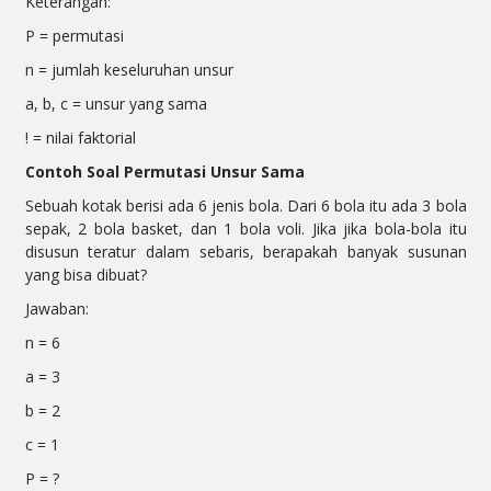
Keterangan:
P = permutasi
n = jumlah keseluruhan unsur
a, b, c = unsur yang sama
! = nilai faktorial
Contoh Soal Permutasi Unsur Sama
Sebuah kotak berisi ada 6 jenis bola. Dari 6 bola itu ada 3 bola
sepak, 2 bola basket, dan 1 bola voli. Jika jika bola-bola itu
disusun teratur dalam sebaris, berapakah banyak susunan
yang bisa dibuat?
Jawaban:
n = 6
a = 3
b = 2
c = 1
P = ?