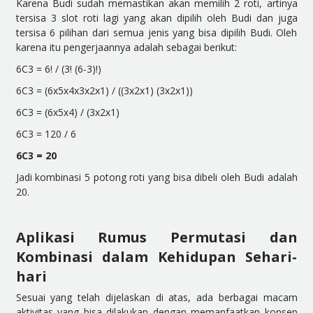
Karena Budi sudah memastikan akan memilih 2 roti, artinya
tersisa 3 slot roti lagi yang akan dipilih oleh Budi dan juga
tersisa 6 pilihan dari semua jenis yang bisa dipilih Budi. Oleh
karena itu pengerjaannya adalah sebagai berikut:
6
C
3
= 6! / (3! (6-3)!)
6
C
3
= (6x5x4x3x2x1) / ((3x2x1) (3x2x1))
6
C
3
= (6x5x4) / (3x2x1)
6
C
3
= 120 / 6
6
C
3
= 20
Jadi kombinasi 5 potong roti yang bisa dibeli oleh Budi adalah
20.
Aplikasi Rumus Permutasi dan
Kombinasi dalam Kehidupan Sehari-
hari
Sesuai yang telah dijelaskan di atas, ada berbagai macam
aktivitas yang bisa dilakukan dengan memanfaatkan konsep