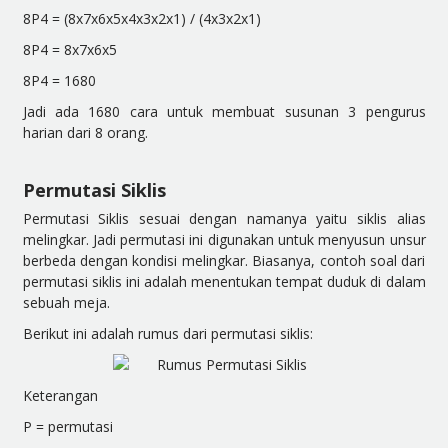
8
P
4
= (8x7x6x5x4x3x2x1) / (4x3x2x1)
8
P
4
= 8x7x6x5
8
P
4
= 1680
Jadi ada 1680 cara untuk membuat susunan 3 pengurus
harian dari 8 orang.
Permutasi Siklis
Permutasi Siklis sesuai dengan namanya yaitu siklis alias
melingkar. Jadi permutasi ini digunakan untuk menyusun unsur
berbeda dengan kondisi melingkar. Biasanya, contoh soal dari
permutasi siklis ini adalah menentukan tempat duduk di dalam
sebuah meja.
Berikut ini adalah rumus dari permutasi siklis:
Keterangan
P = permutasi