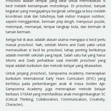
Preschool
adalah tempat yang ideal untuk memfasilitasi si
kecil melatih kemampuan motoriknya. Di
preschool
, banyak
kegiatan yang mengajaknya bergerak sehingga ia bisa melatih
koordinasi otak dan tubuhnya, baik
indoor
maupun
outdoor
,
seperti menggambar, bermain
play dough
, menyusun puzzle,
melompat, memanjat, lempar tangkap bola, dan bermain di
taman bermain.
Ketiga hal di atas adalah alasan utama mengapa si kecil perlu
masuk
preschool.
Nah, setelah Moms and Dads yakin untuk
memasukkan si kecil ke
preschool
, tahap penting berikutnya
adalah memilih sekolah yang tepat. Salah satu hal yang harus
Moms and Dads perhatikan saat memilih
preschool
yang
tepat adalah kurikulum dan metode belajar yang ditawarkan.
Untuk jenjang
preschool
;, Sampoerna Academy menerapkan
kurikulum International Early Years Curriculum (IEYC) yang
berfokus pada perkembangan anak di masa
Golden Age
.
Sampoerna Academy juga menerapkan metode belajar
berbasis STEAM yang memfasilitasi anak mengembangkan 5C
(Critical Thinking, Collaboration, Communication, Creativity,
Character).