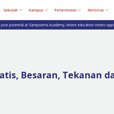
Sekolah
Kampus
Penerimaan
Aktivitas
 your potential at Sampoerna Academy, where education meets oppo
tatis, Besaran, Tekanan d