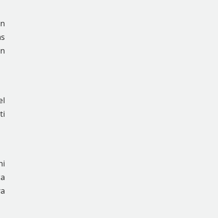
an
as
an
el
ti
hi
ga
ya