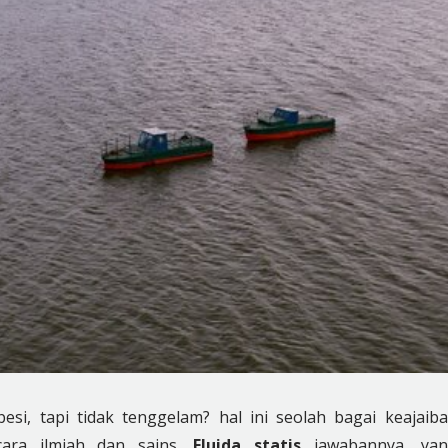
si, tapi tidak tenggelam? hal ini seolah bagai keajaib
cara ilmiah dan sains.
Fluida statis
jawabannya, ya