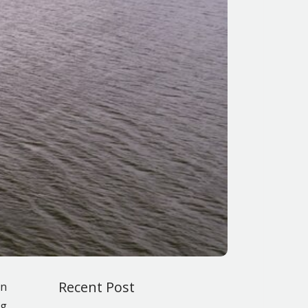
Recent Post
an
ng