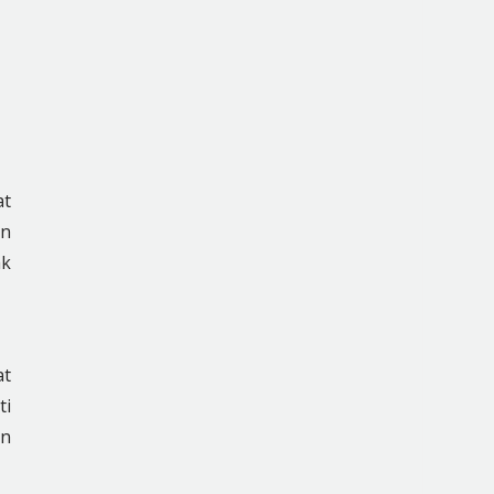
at
an
ak
at
ti
an