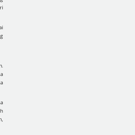
ri
ai
ng
n.
sa
da
na
ah
n,