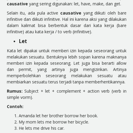
causative
yang sering digunakan: let, have, make, dan get.
Selain itu, ada pula active
causative
yang diikuti oleh bare
infinitive dan diikuti infinitive. Hal ini karena aksi yang dilakukan
dalam kalimat bisa berbentuk dasar dari kata kerja (bare
infinitive) atau kata kerja / to verb (infinitive).
Let
Kata let dipakai untuk memberi izin kepada seseorang untuk
melakukan sesuatu. Bentuknya lebih sopan karena maknanya
memberi izin kepada seseorang. Let juga bisa berarti allow
dan permit, yang artinya juga mengizinkan. Artinya
memperbolehkan seseorang melakukan sesuatu atau
membiarkan sesuatu terus terjadi tanpa memberhentikannya.
Rumus:
Subject + let + complement + action verb (verb in
simple vorm).
Contoh:
Amanda let her brother borrow her book.
My mom lets me borrow her bicycle.
He lets me drive his car.