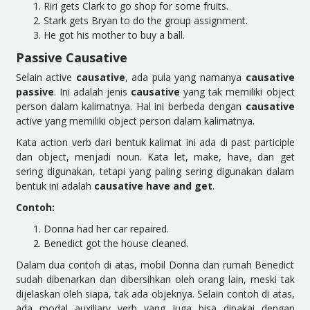
Riri gets Clark to go shop for some fruits.
Stark gets Bryan to do the group assignment.
He got his mother to buy a ball.
Passive Causative
Selain active
causative
, ada pula yang namanya
causative
passive
. Ini adalah jenis
causative
yang tak memiliki object
person dalam kalimatnya. Hal ini berbeda dengan
causative
active yang memiliki object person dalam kalimatnya.
Kata action verb dari bentuk kalimat ini ada di past participle
dan object, menjadi noun. Kata let, make, have, dan get
sering digunakan, tetapi yang paling sering digunakan dalam
bentuk ini adalah
causative have and get
.
Contoh:
Donna had her car repaired.
Benedict got the house cleaned.
Dalam dua contoh di atas, mobil Donna dan rumah Benedict
sudah dibenarkan dan dibersihkan oleh orang lain, meski tak
dijelaskan oleh siapa, tak ada objeknya. Selain contoh di atas,
ada modal auxiliary verb yang juga bisa dipakai dengan