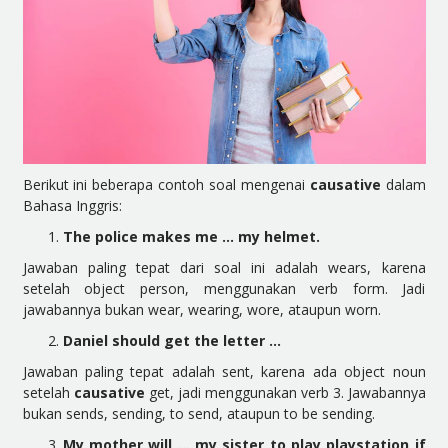
Berikut ini beberapa contoh soal mengenai
causative
dalam
Bahasa Inggris:
The police makes me … my helmet.
Jawaban paling tepat dari soal ini adalah wears, karena
setelah object person, menggunakan verb form. Jadi
jawabannya bukan wear, wearing, wore, ataupun worn.
Daniel should get the letter …
Jawaban paling tepat adalah sent, karena ada object noun
setelah
causative
get, jadi menggunakan verb 3. Jawabannya
bukan sends, sending, to send, ataupun to be sending.
My mother will … my sister to play playstation if