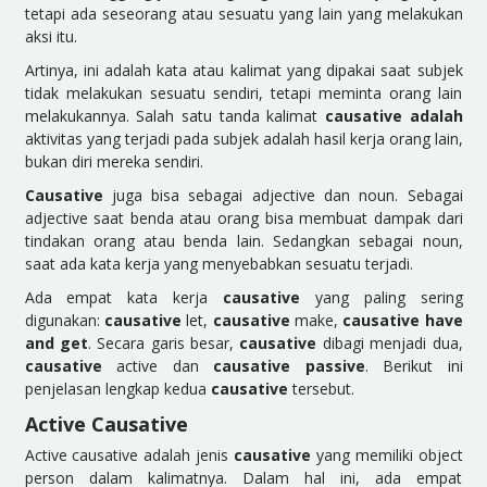
tetapi ada seseorang atau sesuatu yang lain yang melakukan
aksi itu.
Artinya, ini adalah kata atau kalimat yang dipakai saat subjek
tidak melakukan sesuatu sendiri, tetapi meminta orang lain
melakukannya. Salah satu tanda kalimat
causative adalah
aktivitas yang terjadi pada subjek adalah hasil kerja orang lain,
bukan diri mereka sendiri.
Causative
juga bisa sebagai adjective dan noun. Sebagai
adjective saat benda atau orang bisa membuat dampak dari
tindakan orang atau benda lain. Sedangkan sebagai noun,
saat ada kata kerja yang menyebabkan sesuatu terjadi.
Ada empat kata kerja
causative
yang paling sering
digunakan:
causative
let,
causative
make,
causative have
and get
. Secara garis besar,
causative
dibagi menjadi dua,
causative
active dan
causative passive
. Berikut ini
penjelasan lengkap kedua
causative
tersebut.
Active Causative
Active causative adalah jenis
causative
yang memiliki object
person dalam kalimatnya. Dalam hal ini, ada empat