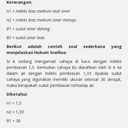
Keterangan:
n
1
= indeks bias medium asal sinar
n
2
= indeks bias medium sinar menuju
θ
1
= sudut sinar datang
θ
2
= sudut sinar bias
Berikut adalah contoh soal sederhana yang
menjelaskan Hukum Snellius:
Si A sedang mengamati cahaya di kaca dengan indeks
pembiasan 1,5. Kemudian cahaya itu diarahkan oleh Si
A ke
dalam air dengan indeks pembiasan 1,33. Apabila sudut
cahaya yang digunakan memiliki ukuran sebesar 30 derajat,
maka berapakah sudut pembiasan terhadap air:
Diketahui:
n
1
= 1,5
n
2
= 1,33
θ
1 =
30