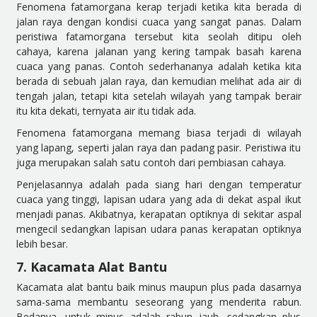
Fenomena fatamorgana kerap terjadi ketika kita berada di
jalan raya dengan kondisi cuaca yang sangat panas. Dalam
peristiwa fatamorgana tersebut kita seolah ditipu oleh
cahaya, karena jalanan yang kering tampak basah karena
cuaca yang panas. Contoh sederha
nanya adalah ketika kita
berada di sebuah jalan raya, dan kemudian melihat ada air di
tengah jalan, tetapi kita setelah wilayah yang tampak berair
itu kita dekati, ternyata air itu tidak ada.
Fenomena fatamorgana memang biasa terjadi di wilayah
yang lapang, seperti jalan raya dan padang pasir. Peristiwa itu
juga merupakan salah satu contoh dari pembiasan cahaya.
Penjelasannya adalah pada siang hari dengan temperatur
cuaca yang tinggi, lapisan
udara yang ada di dekat aspal ikut
menjadi panas. Akibatnya, kerapatan optiknya di sekitar aspal
mengecil sedangkan lapisan udara panas kerapatan optiknya
lebih besar.
7. Kacamata Alat Bantu
Kacamata alat bantu baik minus maupun plus pada dasarnya
sama-s
ama membantu seseorang yang menderita rabun.
Bedanya, untuk minus adalah rabun jauh, sedangkan plus