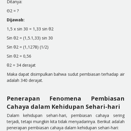
Ditanya:
Θ
2 = ?
Dijawab:
1,5 x sin 30 = 1,33 sin
θ
2
Sin
θ
2
= (1,5.1,33) sin 30
Sin
θ
2
= (1,1278) (1/2)
Sin
θ
2
= 0,56
θ
2
= 34 derajat
Maka dapat disimpulkan bahwa sudut pembiasan terhadap air
adalah 340 derajat.
Penerapan Fenomena Pembiasan
Cahaya dalam Kehidupan Sehari-hari
Dalam kehidupan sehari-hari, pembiasan cahaya sering
terjadi, tetapi mungkin kita tidak menyadarinya. Berikut adal
ah
penerapan pembiasan cahaya dalam kehidupan sehari-hari: