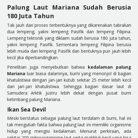
Palung Laut Mariana Sudah Berusia
180 Juta Tahun
Tak jauh dari proses terbentuknya yang dikarenakan tabrakan
dua lempeng, yakni lempeng Pasifik dan lempeng Filipina.
Lempeng tektonik yang diklaim sudah berusia 180 juta tahun,
yakni lempeng Pasifik. Sementara lempeng Filipina berusia
lebih muda dari lempeng Pasifik dan bentuknya pun jauh lebih
kecil jika diperbandingkan.
Penelitian juga menyebutkan bahwa
kedalaman palung
Mariana
luar biasa dalamnya, bumi yang menonjol di bagian
khatulistiwa dengan jari-jari kutub sekitar 25 meter lebih kecil
dari jari-jari khatulistiwa. Sehingga bagian dasar laut di
Samudera Arktik justru lebih dekat dengan pusat bumi
ketimbang palung Mariana.
Ikan Sea Devil
Meski berstatus sebagai palung laut terdalam di bumi, hal ini
tak mengubah fakta bahwa palung laut ini memiliki organisme
hidup yang mengisi kedalaman. Menurut perkiraan, ada
sekitar 200 mikroorganisme laut serta makhluk kecil yang bisa