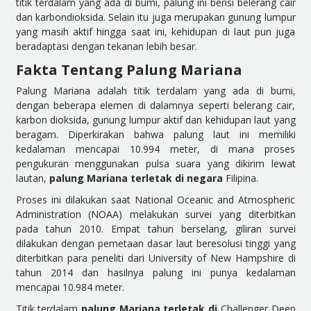
titik terdalam yang ada di bumi, palung ini berisi belerang cair
dan karbondioksida. Selain itu juga merupakan gunung lumpur
yang masih aktif hingga saat ini, kehidupan di laut pun juga
beradaptasi dengan tekanan lebih besar.
Fakta Tentang Palung Mariana
Palung Mariana adalah titik terdalam yang ada di bumi,
dengan beberapa elemen di dalamnya seperti belerang cair,
karbon dioksida, gunung lumpur aktif dan kehidupan laut yang
beragam. Diperkirakan bahwa palung laut ini memiliki
kedalaman mencapai 10.994 meter, di mana proses
pengukuran menggunakan pulsa suara yang dikirim lewat
lautan,
palung Mariana terletak di negara
Filipina.
Proses ini dilakukan saat National Oceanic and Atmospheric
Administration (NOAA) melakukan survei yang diterbitkan
pada tahun 2010. Empat tahun berselang, giliran survei
dilakukan dengan pemetaan dasar laut beresolusi tinggi yang
diterbitkan para peneliti dari University of New Hampshire di
tahun 2014 dan hasilnya palung ini punya kedalaman
mencapai 10.984 meter.
Titik terdalam
palung Mariana terletak di
Challenger Deep