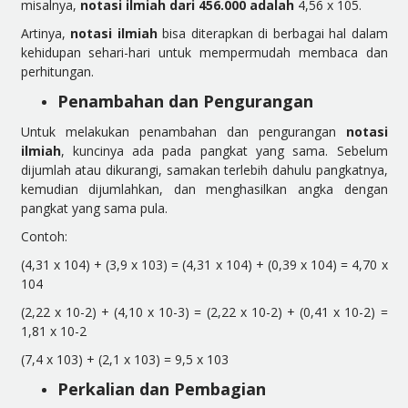
misalnya,
notasi ilmiah dari 456.000 adalah
4,56 x 10
5
.
Artinya,
notasi ilmiah
bisa diterapkan di berbagai hal dalam
kehidupan sehari-hari untuk mempermudah membaca dan
perhitungan.
Penambahan dan Pengurangan
Untuk melakukan penambahan dan pengurangan
notasi
ilmiah
, kuncinya ada pada pangkat yang sama. Sebelum
dijumlah atau dikurangi, samakan terlebih dahulu pangkatnya,
kemudian dijumlahkan, dan menghasilkan angka dengan
pangkat yang sama pula.
Contoh:
(4,31 x 10
4
) + (3,9 x 10
3
) = (4,31 x 10
4
) + (0,39 x 10
4
) = 4,70 x
10
4
(2,22 x 10
-2
) + (4,10 x 10
-3
) = (2,22 x 10
-2
) + (0,41 x 10
-2
) =
1,81 x 10
-2
(7,4 x 10
3
) + (2,1 x 10
3
) = 9,5 x 10
3
Perkalian dan Pembagian