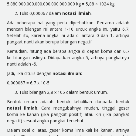
5.880.000.000.000.000.000.000.000 kg = 5,88 × 10
24
kg
Tulis 0,000067 dalam
notasi ilmiah
.
Ada beberapa hal yang perlu diperhatikan. Pertama adalah
mencari bilangan riil antara 1-10 untuk angka ini, yaitu 6,7.
Setelah itu, karena angka ini ada di antara 0 dan 1, artinya
pangkat nanti akan berupa bilangan negatif.
Kemudian, hitung ada berapa angka di depan koma dari 6,7
ke bilangan aslinya. Didapatkan angka 5, artinya pangkatnya
nanti adalah -5.
Jadi, jika ditulis dengan
notasi ilmiah
:
0,000067 = 6,7 x 10
-5
Tulis bilangan 2,8 x 10
5
dalam bentuk umum.
Bentuk umum adalah bentuk kebalikan daripada bentuk
notasi ilmiah
. Cara mengubahnya mudah, tinggal geser
koma ke kanan (jika pangkat positif) atau kiri (jika pangkat
negatif) sesuai angka pangkat tersebut.
Dalam soal di atas, geser koma lima kali ke kanan, artinya