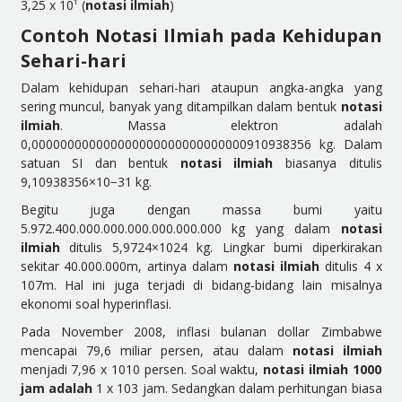
3,25 x 10¹ (
notasi ilmiah
)
Contoh Notasi Ilmiah pada Kehidupan
Sehari-hari
Dalam kehidupan sehari-hari ataupun angka-angka yang
sering muncul, banyak yang ditampilkan dalam bentuk
notasi
ilmiah
. Massa elektron adalah
0,000000000000000000000000000000910938356 kg. Dalam
satuan SI dan bentuk
notasi ilmiah
biasanya ditulis
9,10938356×10
−31
kg.
Begitu juga dengan massa bumi yaitu
5.972.400.000.000.000.000.000.000 kg yang dalam
notasi
ilmiah
ditulis 5,9724×10
24
kg. Lingkar bumi diperkirakan
sekitar 40.000.000m, artinya dalam
notasi ilmiah
ditulis 4 x
10
7
m. Hal ini juga terjadi di bidang-bidang lain misalnya
ekonomi soal hyperinflasi.
Pada November 2008, inflasi bulanan dollar Zimbabwe
mencapai 79,6 miliar persen, atau dalam
notasi ilmiah
menjadi 7,96 x 10
10
persen. Soal waktu,
notasi ilmiah 1000
jam adalah
1 x 10
3
jam. Sedangkan dalam perhitungan biasa