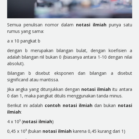
Semua penulisan nomor dalam
notasi ilmiah
punya satu
rumus yang sama:
a x 10 pangkat b
dengan b merupakan bilangan bulat, dengan koefisien a
adalah bilangan riil bukan 0 (biasanya antara 1-10 dengan nilai
absolut).
Bilangan b disebut eksponen dan bilangan a disebut
significand atau mantissa.
Jika angka yang ditunjukkan dengan
notasi ilmiah
itu antara
0 dan 1, maka pangkat ditulis menggunakan tanda minus.
Berikut ini adalah
contoh notasi ilmiah
dan bukan
notasi
ilmiah
:
4 x 10³ (
notasi ilmiah
)
0,45 x 10³ (bukan
notasi ilmiah
karena 0,45 kurang dari 1)