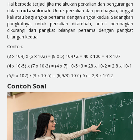
Hal berbeda terjadi jika melakukan perkalian dan pengurangan
dalam
notasi ilmiah
. Untuk perkalian dan pembagian, tinggal
kali atau bagi angka pertama dengan angka kedua. Sedangkan
pangkatnya, untuk perkalian ditambah, untuk pembagian
dikurangi dari pangkat bilangan pertama dengan pangkat
bilangan kedua.
Contoh:
(8 x 10
4
) x (5 x 10
2
) = (8 x 5) 10
4+2
= 40 x 10
6
= 4 x 10
7
(4 x 10
-5
) x (7 x 10
-3
) = (4 x 7) 10
-5+3
= 28 x 10
-2
= 2,8 x 10
-1
(6,9 x 10
7
) / (3 x 10
-5
) = (6,9/3) 10
7-(-5)
= 2,3 x 10
12
Contoh Soal