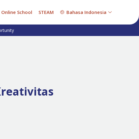
Online School
STEAM
Bahasa Indonesia
rtunity
eativitas