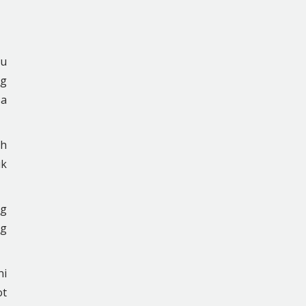
mu
ng
sa
ah
uk
ng
g
ni
ot