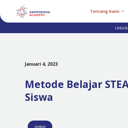
Tentang Kami
Unlock
Januari 4, 2023
Metode Belajar STE
Siswa
Artikel