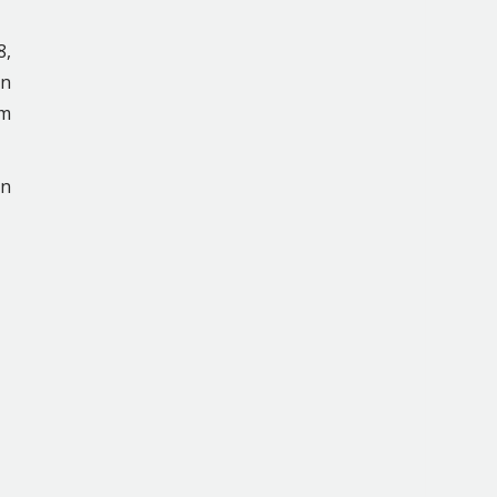
8,
an
am
an