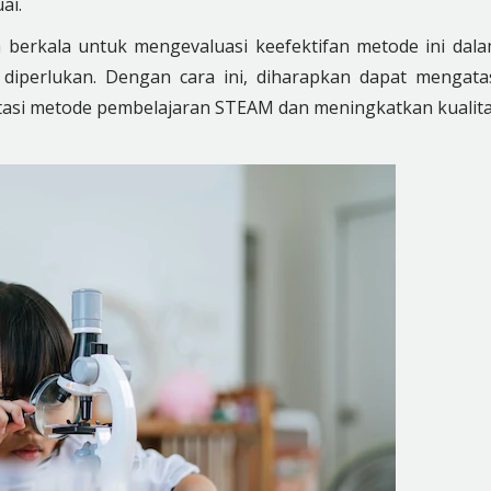
ai.
ara berkala untuk mengevaluasi keefektifan metode ini dal
 diperlukan. Dengan cara ini, diharapkan dapat mengata
asi metode pembelajaran STEAM dan meningkatkan kualit