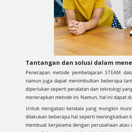
Tantangan dan solusi dalam men
Penerapan metode pembelajaran STEAM dal
namun juga dapat menimbulkan beberapa tant
diperlukan seperti peralatan dan teknologi ya
menerapkan metode ini. Namun, hal ini dapat d
Untuk mengatasi kendala yang mungkin munc
dilakukan beberapa hal seperti meningkatkan k
membuat kerjasama dengan perusahaan atau or