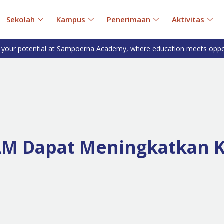
Sekolah
Kampus
Penerimaan
Aktivitas
 your potential at Sampoerna Academy, where education meets oppo
AM Dapat Meningkatkan Kr