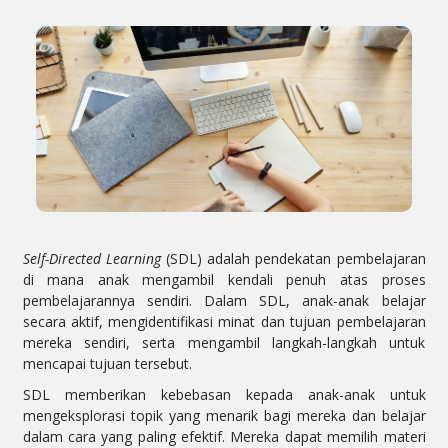
Self-Directed Learning
(SDL) adalah pendekatan pembelajaran
di mana anak mengambil kendali penuh atas proses
pembelajarannya sendiri. Dalam SDL, anak-anak belajar
secara aktif, mengidentifikasi minat dan tujuan pembelajaran
mereka sendiri, serta mengambil langkah-langkah untuk
mencapai tujuan tersebut.
SDL memberikan kebebasan kepada anak-anak untuk
mengeksplorasi topik yang menarik bagi mereka dan belajar
dalam cara yang paling efektif. Mereka dapat memilih materi