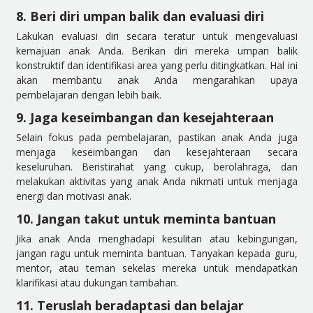
8. Beri diri umpan balik dan evaluasi diri
Lakukan evaluasi diri secara teratur untuk mengevaluasi
kemajuan anak Anda. Berikan diri mereka umpan balik
konstruktif dan identifikasi area yang perlu ditingkatkan. Hal ini
akan membantu anak Anda mengarahkan upaya
pembelajaran dengan lebih baik.
9. Jaga keseimbangan dan kesejahteraan
Selain fokus pada pembelajaran, pastikan anak Anda juga
menjaga keseimbangan dan kesejahteraan secara
keseluruhan. Beristirahat yang cukup, berolahraga, dan
melakukan aktivitas yang anak Anda nikmati untuk menjaga
energi dan motivasi anak.
10. Jangan takut untuk meminta bantuan
Jika anak Anda menghadapi kesulitan atau kebingungan,
jangan ragu untuk meminta bantuan. Tanyakan kepada guru,
mentor, atau teman sekelas mereka untuk mendapatkan
klarifikasi atau dukungan tambahan.
11. Teruslah beradaptasi dan belajar