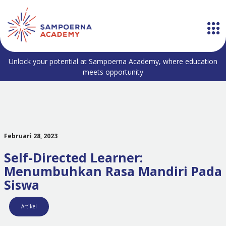
Unlock your potential at Sampoerna Academy, where education
meets opportunity
Februari 28, 2023
Self-Directed Learner:
Menumbuhkan Rasa Mandiri Pada
Siswa
Artikel