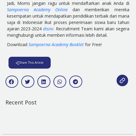
Jadi, Moms jangan ragu untuk mendaftarkan anak Anda di
Sampoerna Academy Online
dan memberikan mereka
kesempatan untuk mendapatkan pendidikan terbaik dari mana
saja di Indonesia! Ikut proses penerimaan siswa baru tahun
ajaran 2023-2024
disini
. Recruitment Team kami akan segera
menghubungi untuk memberi informasi lebih detail.
Download
Sampoerna Academy Booklet
for Free!
Share This Article
Recent Post