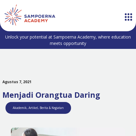
Unlock your potential at Sampoerna Academy, where education
meets opportunity
Agustus 7, 2021
Menjadi Orangtua Daring
Akademik
,
Artikel
,
Berita & Kegiatan