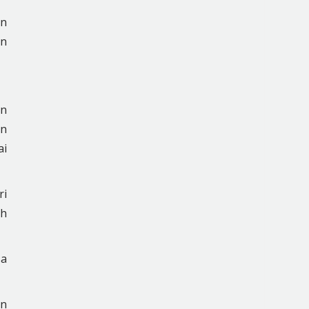
an
an
an
an
ai
ri
eh
sa
an