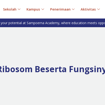
Sekolah
Kampus
Penerimaan
Aktivitas
 your potential at Sampoerna Academy, where education meets oppo
Ribosom Beserta Fungsin