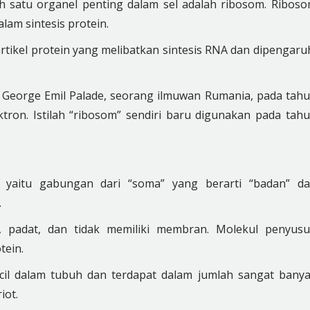
h satu organel penting dalam sel adalah ribosom. Ribos
lam sintesis protein.
rtikel protein yang melibatkan sintesis RNA dan dipengaru
h George Emil Palade, seorang ilmuwan Rumania, pada tah
on. Istilah “ribosom” sendiri baru digunakan pada tah
, yaitu gabungan dari “soma” yang berarti “badan” d
.
l, padat, dan tidak memiliki membran. Molekul penyus
tein.
cil dalam tubuh dan terdapat dalam jumlah sangat bany
iot.