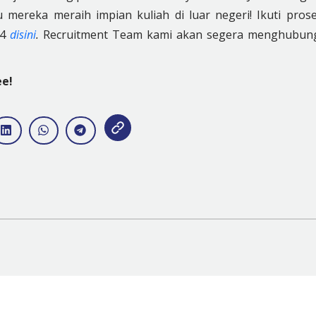
ereka meraih impian kuliah di luar negeri! Ikuti pros
24
disini
.
Recruitment Team kami akan segera menghubun
ee!