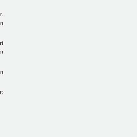
r.
an
ri
an
an
at