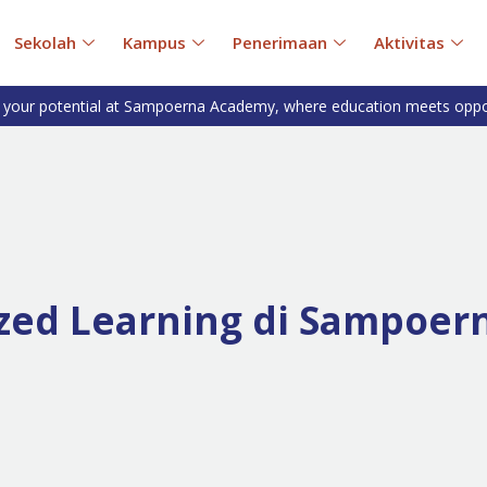
Sekolah
Kampus
Penerimaan
Aktivitas
 your potential at Sampoerna Academy, where education meets oppo
zed Learning di Sampoe