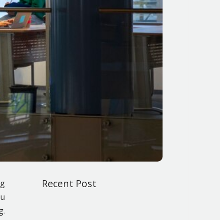
Recent Post
ng
au
g.