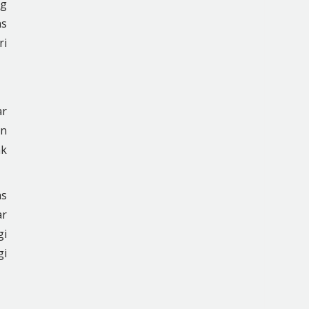
ng
ns
ri
ar
an
ak
as
ar
gi
gi