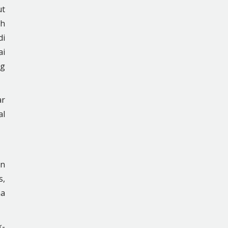
ut
uh
di
ai
ng
ar
al
an
s,
na
k-