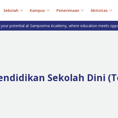
Sekolah
Kampus
Penerimaan
Aktivitas
 your potential at Sampoerna Academy, where education meets oppo
didikan Sekolah Dini (To