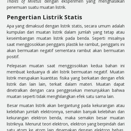
Thales of Miletus
dengan eksperimen yang menghasilkan
penemuan suatu muatan listrik.
Pengertian Listrik Statis
Apa yang dimaksud dengan listrik statis, secara umum adalah
kumpulan dari muatan listrik dalam jumlah yang tetap atau
keseimbangan muatan listrik pada benda. Seperti misalnya
saat menggosokkan penggaris plastik ke rambut, penggaris ini
akan bermuatan negatif sementara rambut akan bermuatan
positif.
Pelepasan muatan saat menggosokkan kedua bahan ini
membuat keduanya di aliri listrik bermuatan negatif. Muatan
listrik merupakan kuantitas fisika yang berkaitan dengan efek
listrik dan lain lain, terkait dalam materi. Muatan dapat
dinetralkan dengan cara penggesekan menunjukkan bahwa
muatan seperti tidak menghilangkan efek satu sama lain.
Besar muatan listrik akan bergantung pada kekurangan atau
kelebihan jumlah elektronnya, semakin banyak kelebihan dan
kekurangan elektron benda, maka semakin besar muatan
listriknya. Menurut teori elektron, elektron yang berpindah dari
satu atom ke atom lain dinamakan dengan elektron bebas,