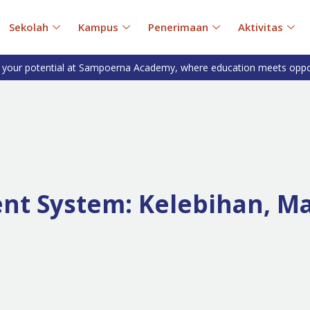
Sekolah
Kampus
Penerimaan
Aktivitas
 your potential at Sampoerna Academy, where education meets oppo
t System: Kelebihan, M