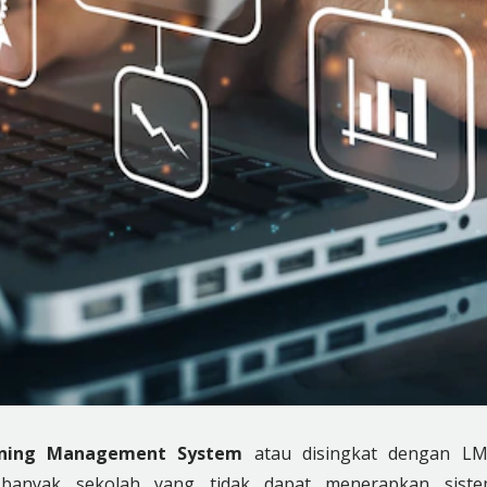
rning Management System
atau disingkat dengan L
 banyak sekolah yang tidak dapat menerapkan sist