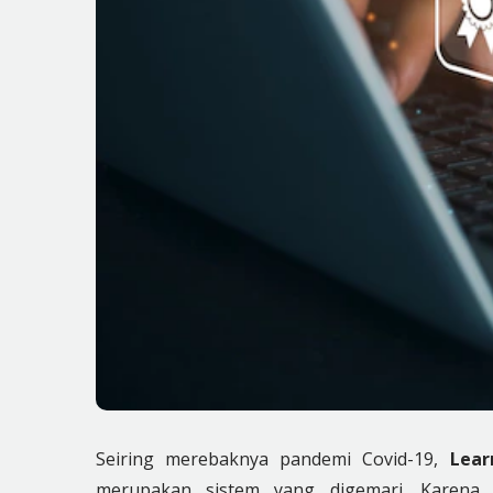
Seiring merebaknya pandemi Covid-19,
Lea
merupakan sistem yang digemari. Karena