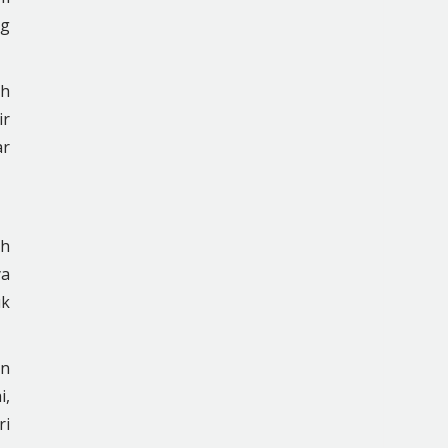
ng
ah
ir
ar
ah
ya
uk
an
i,
ri