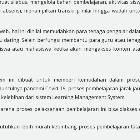
at silabus, mengelola bahan pembelajaran, aktivitas sis
si absensi, menampilkan transkrip nilai hingga wadah unt
 web, hal ini dinilai memudahkan para tenaga pengajar dal
u daring. Selain berfungsi membantu para guru atau tena
iswa atau mahasiswa ketika akan mengakses konten at
em ini dibuat untuk memberi kemudahan dalam pros
 munculnya pandemi Covid-19, proses pembelajaran jarak ja
u kelebihan dari sistem Learning Management System.
arena proses pelaksanaan pembelajaran ini bisa diakses 
utuhkan lebih murah ketimbang proses pembelajaran tat