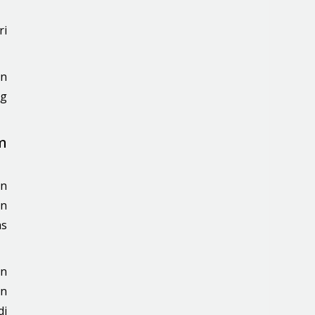
ri
an
ng
m
an
an
as
un
an
di