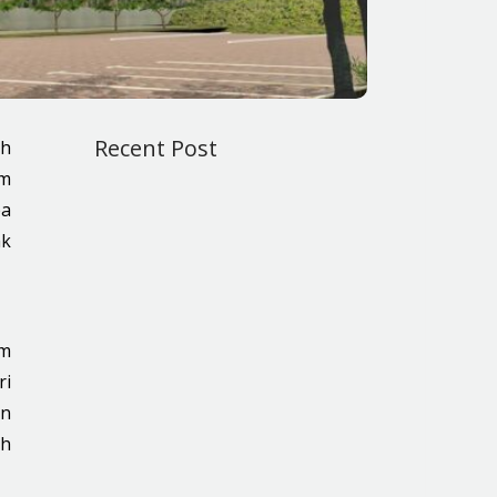
Recent Post
ah
um
pa
ak
am
ri
an
uh