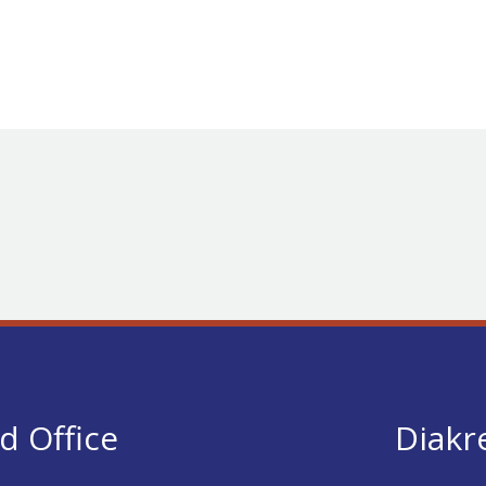
d Office
Diakr