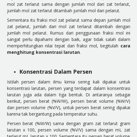
mol zat terlarut sama dengan jumlah mol dari zat terlarut,
jumlah mol zat terlarut ditambah jumlah mol dari pelarut.
Sementara itu fraksi mol zat pelarut sama depan jumlah mol
zat pelarut, jumlah dari mol zat terlarut ditambah dengan
jumlah mol pelarut. Rumus dari penggunaan fraksi mol ini
sangat perlu dipahami dengan baik, agar tidak salah dalam
memperhitungkan nilai tepat dari fraksi mol, begitulah
cara
menghitung konsentrasi larutan
.
Konsentrasi Dalam Persen
Istilah persen dalam ilmu kimia sering kali dipakai untuk
konsentrasi larutan, persen yang terdapat dalam konsentrasi
larutan juga ada dalam tiga bentuk. Di antaranya sebagai
berikut, persen berat (%W/W), persen berat volume (%W/V)
dan persen volume (%V/V), untuk persen berat sering dipakai
karena tak bergantung pada temperatur suhu.
Persen berat (%W/W) sama dengan gram zat terlarut gram
larutan x 100, persen volume (%V/V) sama dengan mL zat
terlarut mL larutan x 100. Sementara itu persen berat volume