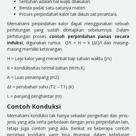
Sentuhan adalah hal wajib dilakukan.
Benda padat satu-satunya materi.
Proses perpindahan kalor tak diikuti zat perantara.
Memahami perpindahan kalor dapat menggunakan sebuah
perhitungan yang sudah ditetapkan sebelumnya. Dalam
perhitungan proses
contoh perpindahan panas secara
induksi
, digunakan rumus Q/t = H = k (Δt)/l dan masing-
masing memiliki keterangan.
H = Laju kalor yang merambat tiap satuan waktu (J/s)
K = konduktivitas termal bahan (W/m.K)
A = Luas penampang (m2)
Δt = perubahan suhu (T2 – T1) (K)
L = panjang penghantar (m)
Contoh Konduksi
Memahami konduksi tak hanya sekadar pengertian dan jenis-
jenis yang ada serta perbedaan dengan jenis perpindahan lain,
tetapi juga contoh yang ada. Berikut ini beberapa contoh
peristiwa konduksi yang bisa dijumpai dalam kehidupan