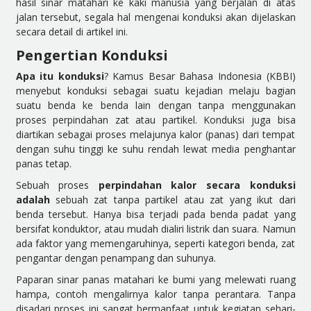
hasil sinar matahari ke kaki manusia yang berjalan di atas
jalan tersebut, segala hal mengenai konduksi akan dijelaskan
secara detail di artikel ini.
Pengertian Konduksi
Apa itu konduksi
? Kamus Besar Bahasa Indonesia (KBBI)
menyebut konduksi sebagai suatu kejadian melaju bagian
suatu benda ke benda lain dengan tanpa menggunakan
proses perpindahan zat atau partikel. Konduksi juga bisa
diartikan sebagai proses melajunya kalor (panas) dari tempat
dengan suhu tinggi ke suhu rendah lewat media penghantar
panas tetap.
Sebuah proses
perpindahan kalor secara konduksi
adalah
sebuah zat tanpa partikel atau zat yang ikut dari
benda tersebut. Hanya bisa terjadi pada benda padat yang
bersifat konduktor, atau mudah dialiri listrik dan suara. Namun
ada faktor yang memengaruhinya, seperti kategori benda, zat
pengantar dengan penampang dan suhunya.
Paparan sinar panas matahari ke bumi yang melewati ruang
hampa, contoh mengalirnya kalor tanpa perantara. Tanpa
disadari proses ini sangat bermanfaat untuk kegiatan sehari-