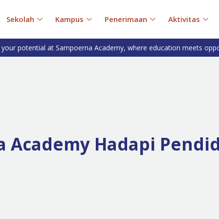
Sekolah
Kampus
Penerimaan
Aktivitas
 your potential at Sampoerna Academy, where education meets oppo
 Academy Hadapi Pendid