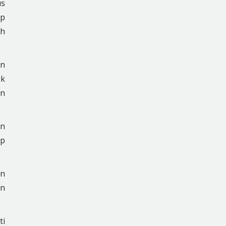
us
ap
ah
in
uk
an
an
ap
an
an
ti