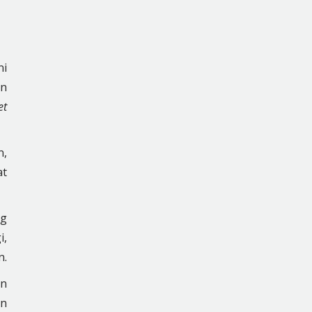
ni
an
et
n,
at
ng
i,
n.
an
an