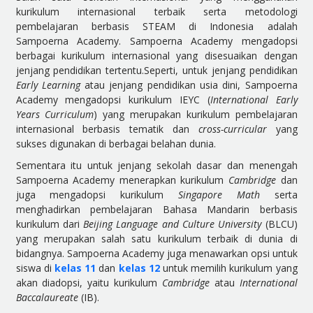
kurikulum internasional terbaik serta metodologi
pembelajaran berbasis STEAM di Indonesia adalah
Sampoerna Academy. Sampoerna Academy mengadopsi
berbagai kurikulum internasional yang disesuaikan dengan
jenjang pendidikan tertentu.Seperti, untuk jenjang pendidikan
Early Learning
atau jenjang pendidikan usia dini, Sampoerna
Academy mengadopsi kurikulum IEYC (
International Early
Years Curriculum
) yang merupakan kurikulum pembelajaran
internasional berbasis tematik dan
cross-curricular
yang
sukses digunakan di berbagai belahan dunia.
Sementara itu untuk jenjang sekolah dasar dan menengah
Sampoerna Academy menerapkan kurikulum
Cambridge
dan
juga mengadopsi kurikulum
Singapore Math
serta
menghadirkan pembelajaran Bahasa Mandarin berbasis
kurikulum dari
Beijing Language and Culture University
(BLCU)
yang merupakan salah satu kurikulum terbaik di dunia di
bidangnya. Sampoerna Academy juga menawarkan opsi untuk
siswa di
kelas 11
dan
kelas 12
untuk memilih kurikulum yang
akan diadopsi, yaitu kurikulum
Cambridge
atau
International
Baccalaureate
(IB).