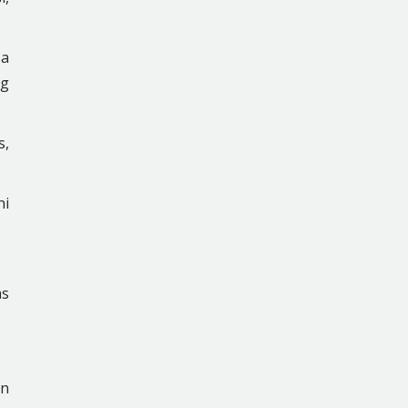
sa
ng
s,
ni
as
an