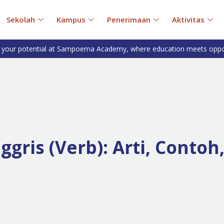
Sekolah
Kampus
Penerimaan
Aktivitas
 your potential at Sampoerna Academy, where education meets oppo
ggris (Verb): Arti, Contoh