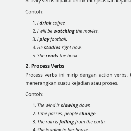
Activity verbs dipakai untuk menjelaskan kejad
Contoh:
I
drink
coffee
I will be
watching
the movies.
I
play
football.
He
studies
right now.
She
reads
the book.
2. Process Verbs
Process verbs ini mirip dengan action verbs,
menerangkan suatu kejadian atau proses.
Contoh:
The wind is
slowing
down
Time passes, people
change
The rain is
falling
from the earth.
She is going to her house.