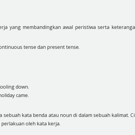
kerja yang membandingkan awal peristiwa serta keterang
continuous tense dan present tense.
cooling down.
oliday came.
a sebuah kata benda atau noun di dalam sebuah kalimat. Ci
i perlakuan oleh kata kerja.