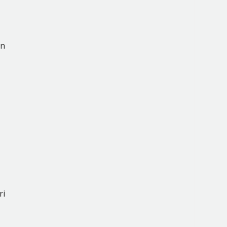
an
ri