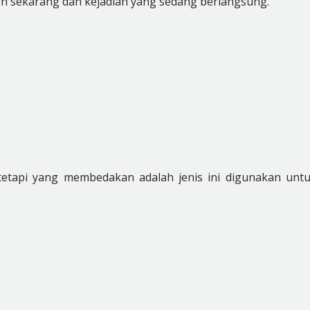
ian sekarang dan kejadian yang sedang berlangsung.
 tetapi yang membedakan adalah jenis ini digunakan unt