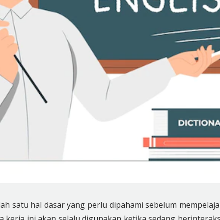
ah satu hal dasar yang perlu dipahami sebelum mempelaja
 kerja ini akan selalu digunakan ketika sedang berinteraks