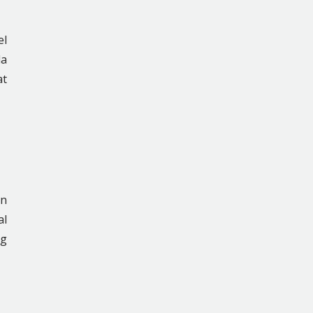
el
da
at
an
al
ng