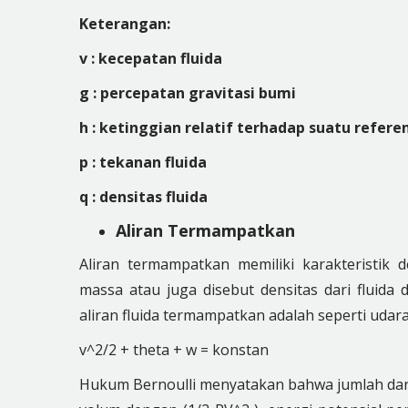
Keterangan:
v : kecepatan fluida
g : percepatan gravitasi bumi
h : ketinggian relatif terhadap suatu referen
p : tekanan fluida
q : densitas fluida
Aliran Termampatkan
Aliran termampatkan memiliki karakteristi
massa atau juga disebut densitas dari fluida
aliran fluida termampatkan adalah seperti udara
v^2/2 + theta + w = konstan
Hukum Bernoulli menyatakan bahwa jumlah dari