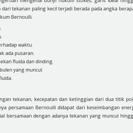
ngertian mengenai bunyi hukum stokes, garis ideal hing
 dari tekanan paling kecil terjadi berada pada angka berap
kum Bernoulli.
.
.
erhadap waktu.
dak ada pusaran.
ekan fluida dan dinding.
rbulen yang muncul.
luida.
gan tekanan, kecepatan dan ketinggian dari dua titik po
lnya persamaan Bernoulli didapat dari keseimbangan ener
nsial bersamaan dengan adanya tekanan yang muncul hing