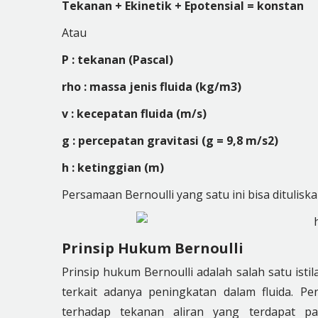
Tekanan +
E
kinetik +
E
potensial = konstan
Atau
P : tekanan (Pascal)
rho : massa jenis fluida (kg/m3)
v : kecepatan fluida (m/s)
g : percepatan gravitasi (g = 9,8 m/s2)
h : ketinggian (m)
Persamaan Bernoulli yang satu ini bisa dituliskan
Prinsip Hukum Bernoulli
Prinsip hukum Bernoulli adalah salah satu ist
terkait adanya peningkatan dalam fluida. P
terhadap tekanan aliran yang terdapat pad