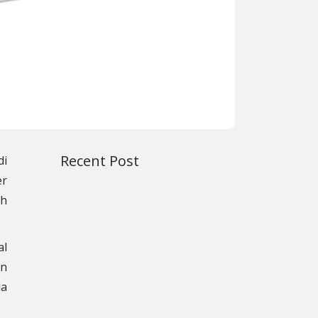
Recent Post
di
er
ah
al
an
da