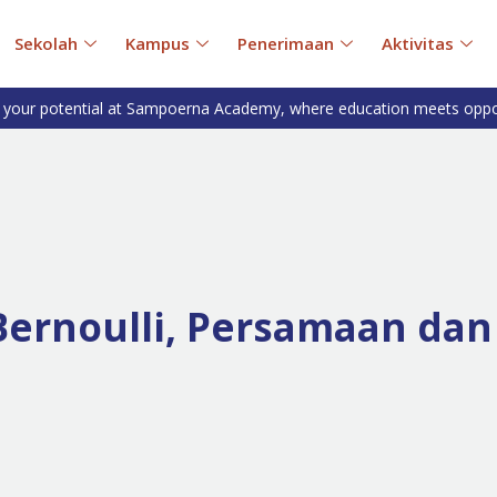
Sekolah
Kampus
Penerimaan
Aktivitas
 your potential at Sampoerna Academy, where education meets oppo
ernoulli, Persamaan dan