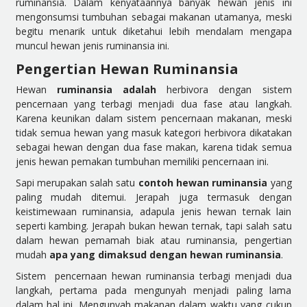
ruminansia. Dalam kenyataannya banyak hewan jenis ini
mengonsumsi tumbuhan sebagai makanan utamanya, meski
begitu menarik untuk diketahui lebih mendalam mengapa
muncul hewan jenis ruminansia ini.
Pengertian Hewan Ruminansia
Hewan
ruminansia adalah
herbivora dengan sistem
pencernaan yang terbagi menjadi dua fase atau langkah.
Karena keunikan dalam sistem pencernaan makanan, meski
tidak semua hewan yang masuk kategori herbivora dikatakan
sebagai hewan dengan dua fase makan, karena tidak semua
jenis hewan pemakan tumbuhan memiliki pencernaan ini.
Sapi merupakan salah satu
contoh hewan ruminansia
yang
paling mudah ditemui. Jerapah juga termasuk dengan
keistimewaan ruminansia, adapula jenis hewan ternak lain
seperti kambing. Jerapah bukan hewan ternak, tapi salah satu
dalam hewan pemamah biak atau ruminansia, pengertian
mudah
apa yang dimaksud dengan hewan ruminansia
.
Sistem pencernaan hewan ruminansia terbagi menjadi dua
langkah, pertama pada mengunyah menjadi paling lama
dalam hal ini. Mengunyah makanan dalam waktu yang cukup