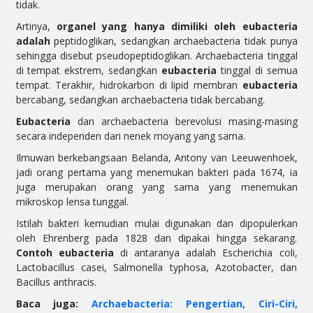
tidak.
Artinya,
organel yang hanya dimiliki oleh eubacteria
adalah
peptidoglikan, sedangkan archaebacteria tidak punya
sehingga disebut pseudopeptidoglikan. Archaebacteria tinggal
di tempat ekstrem, sedangkan
eubacteria
tinggal di semua
tempat. Terakhir, hidrokarbon di lipid membran
eubacteria
bercabang, sedangkan archaebacteria tidak bercabang.
Eubacteria
dan archaebacteria berevolusi masing-masing
secara independen dari nenek moyang yang sama.
Ilmuwan berkebangsaan Belanda, Antony van Leeuwenhoek,
jadi orang pertama yang menemukan bakteri pada 1674, ia
juga merupakan orang yang sama yang menemukan
mikroskop lensa tunggal.
Istilah bakteri kemudian mulai digunakan dan dipopulerkan
oleh Ehrenberg pada 1828 dan dipakai hingga sekarang.
Contoh eubacteria
di antaranya adalah Escherichia coli,
Lactobacillus casei, Salmonella typhosa, Azotobacter, dan
Bacillus anthracis.
Baca juga:
Archaebacteria: Pengertian, Ciri-Ciri,