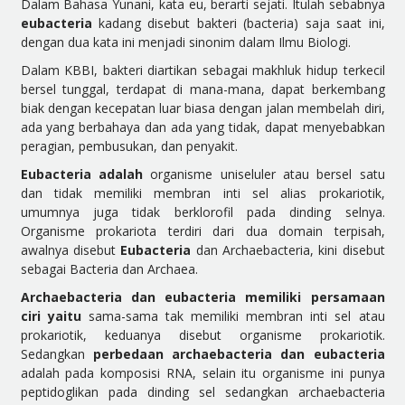
Dalam Bahasa Yunani, kata eu, berarti sejati. Itulah sebabnya
eubacteria
kadang disebut bakteri (bacteria) saja saat ini,
dengan dua kata ini menjadi sinonim dalam Ilmu Biologi.
Dalam KBBI, bakteri diartikan sebagai makhluk hidup terkecil
bersel tunggal, terdapat di mana-mana, dapat berkembang
biak dengan kecepatan luar biasa dengan jalan membelah diri,
ada yang berbahaya dan ada yang tidak, dapat menyebabkan
peragian, pembusukan, dan penyakit.
Eubacteria adalah
organisme uniseluler atau bersel satu
dan tidak memiliki membran inti sel alias prokariotik,
umumnya juga tidak berklorofil pada dinding selnya.
Organisme prokariota terdiri dari dua domain terpisah,
awalnya disebut
Eubacteria
dan Archaebacteria, kini disebut
sebagai Bacteria dan Archaea.
Archaebacteria dan eubacteria memiliki persamaan
ciri yaitu
sama-sama tak memiliki membran inti sel atau
prokariotik, keduanya disebut organisme prokariotik.
Sedangkan
perbedaan archaebacteria dan eubacteria
adalah pada komposisi RNA, selain itu
organisme ini
punya
peptidoglikan pada dinding sel sedangkan archaebacteria