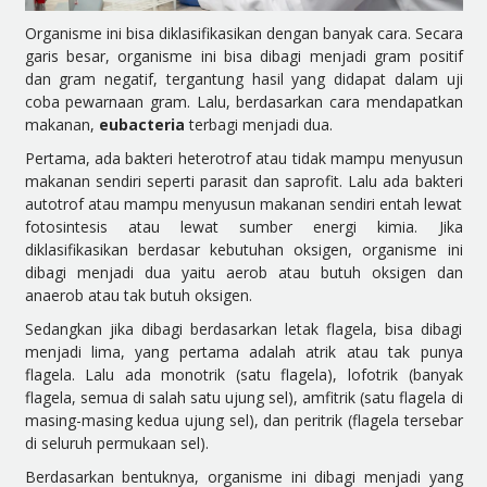
Organisme ini
bisa diklasifikasikan dengan banyak cara. Secara
garis besar,
organisme ini
bisa dibagi menjadi gram positif
dan gram negatif, tergantung hasil yang didapat dalam uji
coba pewarnaan gram. Lalu, berdasarkan cara mendapatkan
makanan,
eubacteria
terbagi menjadi dua.
Pertama, ada bakteri heterotrof atau tidak mampu menyusun
makanan sendiri seperti parasit dan saprofit. Lalu ada bakteri
autotrof atau mampu menyusun makanan sendiri entah lewat
fotosintesis atau lewat sumber energi kimia. Jika
diklasifikasikan berdasar kebutuhan oksigen,
organisme ini
dibagi menjadi dua yaitu aerob atau butuh oksigen dan
anaerob atau tak butuh oksigen.
Sedangkan jika dibagi berdasarkan letak flagela, bisa dibagi
menjadi lima, yang pertama adalah atrik atau tak punya
flagela. Lalu ada monotrik (satu flagela), lofotrik (banyak
flagela, semua di salah satu ujung sel), amfitrik (satu flagela di
masing-masing kedua ujung sel), dan peritrik (flagela tersebar
di seluruh permukaan sel).
Berdasarkan bentuknya,
organisme ini
dibagi menjadi yang